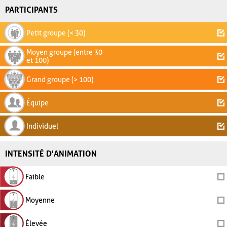
PARTICIPANTS
Petit groupe (< 30)
Moyen groupe (entre 30
et 100)
Grand groupe (> 100)
Équipe
Individuel
INTENSITÉ D'ANIMATION
Faible
Moyenne
Élevée