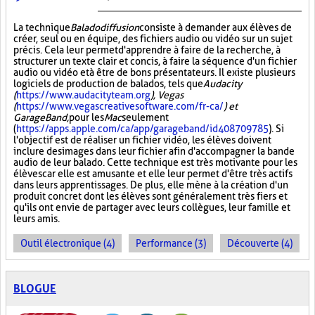
La technique
Baladodiffusion
consiste à demander aux élèves de
créer, seul ou en équipe, des fichiers audio ou vidéo sur un sujet
précis. Cela leur permet d'apprendre à faire de la recherche, à
structurer un texte clair et concis, à faire la séquence d'un fichier
audio ou vidéo et à être de bons présentateurs. Il existe plusieurs
logiciels de production de balados, tels que
Audacity
(
https://www.audacityteam.org
), Vegas
(
https://www.vegascreativesoftware.com/fr-ca/
) et
GarageBand,
pour les
Mac
seulement
(
https://apps.apple.com/ca/app/garageband/id408709785
). Si
l'objectif est de réaliser un fichier vidéo, les élèves doivent
inclure des images dans leur fichier afin d'accompagner la bande
audio de leur balado. Cette technique est très motivante pour les
élèves car elle est amusante et elle leur permet d'être très actifs
dans leurs apprentissages. De plus, elle mène à la création d'un
produit concret dont les élèves sont généralement très fiers et
qu'ils ont envie de partager avec leurs collègues, leur famille et
leurs amis.
Outil électronique (4)
Performance (3)
Découverte (4)
BLOGUE