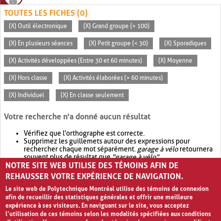
TOUTES LES FICHES (0)
(X) Outil électronique
(X) Grand groupe (> 100)
(X) En plusieurs séances
(X) Petit groupe (< 30)
(X) Sporadiques
(X) Activités développées (Entre 30 et 60 minutes)
(X) Moyenne
(X) Hors classe
(X) Activités élaborées (> 60 minutes)
(X) Individuel
(X) En classe seulement
Votre recherche n'a donné aucun résultat
Vérifiez que l'orthographe est correcte.
Supprimez les guillemets autour des expressions pour
rechercher chaque mot séparément.
garage à vélo
retournera
souvent plus de résultat que
"garage à vélo"
.
NOTRE SITE WEB UTILISE DES TÉMOINS AFIN DE
Envisagez d'élargir votre recherche avec
OR
.
garage OR vélo
retournera souvent plus de résultat que
garage à vélo
.
REHAUSSER VOTRE EXPÉRIENCE DE NAVIGATION.
Le site web de Polytechnique Montréal utilise des témoins de connexion
afin de recueillir des statistiques générales et offrir une meilleure
expérience à ses visiteurs. En naviguant sur le site, vous acceptez
l’utilisation de ces témoins selon les modalités spécifiées aux conditions