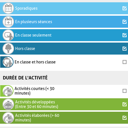
Sporadiques
En plusieurs séances
En classe seulement
Hors classe
En classe et hors classe
DURÉE DE L'ACTIVITÉ
Activités courtes (< 30
minutes)
Activités développées
(Entre 30 et 60 minutes)
Activités élaborées (> 60
minutes)