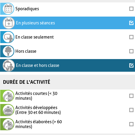
Sporadiques
En plusieurs séances
En classe seulement
Hors classe
En classe et hors classe
DURÉE DE L'ACTIVITÉ
Activités courtes (< 30
minutes)
Activités développées
(Entre 30 et 60 minutes)
Activités élaborées (> 60
minutes)