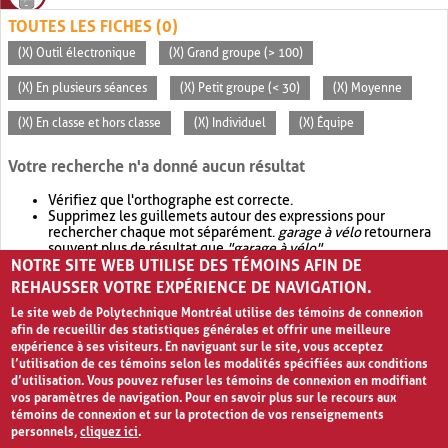
TOUTES LES FICHES (0)
(X) Outil électronique
(X) Grand groupe (> 100)
(X) En plusieurs séances
(X) Petit groupe (< 30)
(X) Moyenne
(X) En classe et hors classe
(X) Individuel
(X) Équipe
Votre recherche n'a donné aucun résultat
Vérifiez que l'orthographe est correcte.
Supprimez les guillemets autour des expressions pour
rechercher chaque mot séparément.
garage à vélo
retournera
souvent plus de résultat que
"garage à vélo"
.
NOTRE SITE WEB UTILISE DES TÉMOINS AFIN DE
Envisagez d'élargir votre recherche avec
OR
.
garage OR vélo
retournera souvent plus de résultat que
garage à vélo
.
REHAUSSER VOTRE EXPÉRIENCE DE NAVIGATION.
Le site web de Polytechnique Montréal utilise des témoins de connexion
afin de recueillir des statistiques générales et offrir une meilleure
expérience à ses visiteurs. En naviguant sur le site, vous acceptez
l’utilisation de ces témoins selon les modalités spécifiées aux conditions
d’utilisation. Vous pouvez refuser les témoins de connexion en modifiant
vos paramètres de navigation. Pour en savoir plus sur le recours aux
témoins de connexion et sur la protection de vos renseignements
personnels,
cliquez ici
.
Avis de confidentialité et conditions d’utilisation