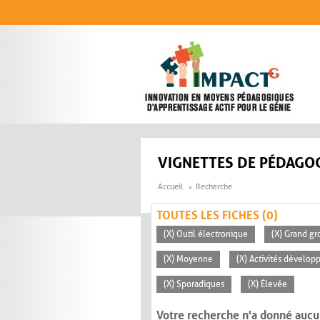
Aller au contenu principal
VIGNETTES DE PÉDAGOG
Accueil
Recherche
TOUTES LES FICHES (0)
(X) Outil électronique
(X) Grand gr
(X) Moyenne
(X) Activités dévelop
(X) Sporadiques
(X) Élevée
Votre recherche n'a donné aucu