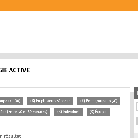
IE ACTIVE
oupe (> 100)
(X) En plusieurs séances
(X) Petit groupe (< 30)
pées (Entre 30 et 60 minutes)
(X) Individuel
(X) Équipe
n résultat