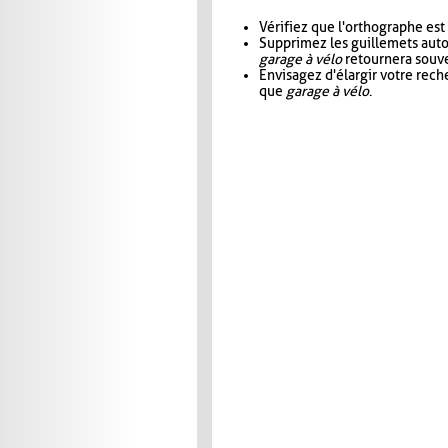
Vérifiez que l'orthographe est
Supprimez les guillemets aut
garage à vélo
retournera souve
Envisagez d'élargir votre rec
que
garage à vélo
.