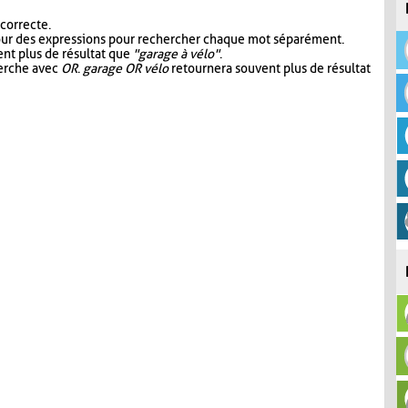
 correcte.
our des expressions pour rechercher chaque mot séparément.
nt plus de résultat que
"garage à vélo"
.
herche avec
OR
.
garage OR vélo
retournera souvent plus de résultat