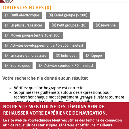
TOUTES LES FICHES (0)
(X) Outil électronique
(X) Grand groupe (> 100)
(X) En plusieurs séances
(X) Petit groupe (< 30)
(X) Moyenne
(X) Moyen groupe (entre 30 et 100)
(X) Activités développées (Entre 30 et 60 minutes)
(X) En classe et hors classe
(X) Individuel
(X) Équipe
(X) Sporadiques
(X) Activités courtes (< 30 minutes)
Votre recherche n'a donné aucun résultat
Vérifiez que l'orthographe est correcte.
Supprimez les guillemets autour des expressions pour
rechercher chaque mot séparément.
garage à vélo
retournera
souvent plus de résultat que
"garage à vélo"
.
NOTRE SITE WEB UTILISE DES TÉMOINS AFIN DE
Envisagez d'élargir votre recherche avec
OR
.
garage OR vélo
retournera souvent plus de résultat que
garage à vélo
.
REHAUSSER VOTRE EXPÉRIENCE DE NAVIGATION.
Le site web de Polytechnique Montréal utilise des témoins de connexion
afin de recueillir des statistiques générales et offrir une meilleure