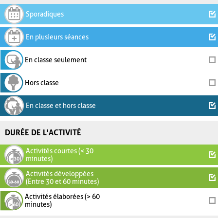
Sporadiques
En plusieurs séances
En classe seulement
Hors classe
En classe et hors classe
DURÉE DE L'ACTIVITÉ
Activités courtes (< 30
minutes)
Activités développées
(Entre 30 et 60 minutes)
Activités élaborées (> 60
minutes)