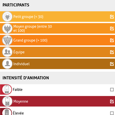
PARTICIPANTS
Petit groupe (< 30)
Moyen groupe (entre 30
et 100)
Grand groupe (> 100)
Équipe
Individuel
INTENSITÉ D'ANIMATION
Faible
Moyenne
Élevée