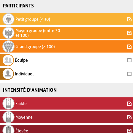
PARTICIPANTS
Petit groupe (< 30)
Moyen groupe (entre 30
et 100)
Grand groupe (> 100)
Équipe
Individuel
INTENSITÉ D'ANIMATION
Faible
Moyenne
Élevée