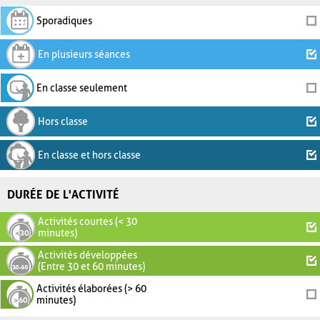
Sporadiques
En plusieurs séances
En classe seulement
Hors classe
En classe et hors classe
DURÉE DE L'ACTIVITÉ
Activités courtes (< 30
minutes)
Activités développées
(Entre 30 et 60 minutes)
Activités élaborées (> 60
minutes)