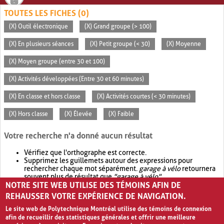
TOUTES LES FICHES (0)
(X) Outil électronique
(X) Grand groupe (> 100)
(X) En plusieurs séances
(X) Petit groupe (< 30)
(X) Moyenne
(X) Moyen groupe (entre 30 et 100)
(X) Activités développées (Entre 30 et 60 minutes)
(X) En classe et hors classe
(X) Activités courtes (< 30 minutes)
(X) Hors classe
(X) Élevée
(X) Faible
Votre recherche n'a donné aucun résultat
Vérifiez que l'orthographe est correcte.
Supprimez les guillemets autour des expressions pour
rechercher chaque mot séparément.
garage à vélo
retournera
souvent plus de résultat que
"garage à vélo"
.
NOTRE SITE WEB UTILISE DES TÉMOINS AFIN DE
Envisagez d'élargir votre recherche avec
OR
.
garage OR vélo
retournera souvent plus de résultat que
garage à vélo
.
REHAUSSER VOTRE EXPÉRIENCE DE NAVIGATION.
Le site web de Polytechnique Montréal utilise des témoins de connexion
afin de recueillir des statistiques générales et offrir une meilleure