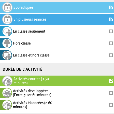
Sporadiques
En plusieurs séances
En classe seulement
Hors classe
En classe et hors classe
DURÉE DE L'ACTIVITÉ
Activités courtes (< 30
minutes)
Activités développées
(Entre 30 et 60 minutes)
Activités élaborées (> 60
minutes)