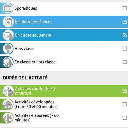
Sporadiques
En plusieurs séances
En classe seulement
Hors classe
En classe et hors classe
DURÉE DE L'ACTIVITÉ
Activités courtes (< 30
minutes)
Activités développées
(Entre 30 et 60 minutes)
Activités élaborées (> 60
minutes)