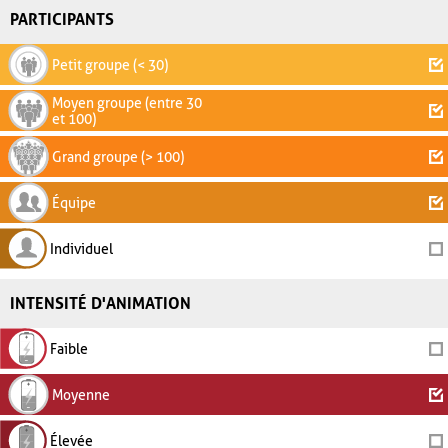
PARTICIPANTS
Petit groupe (< 30)
Moyen groupe (entre 30
et 100)
Grand groupe (> 100)
Équipe
Individuel
INTENSITÉ D'ANIMATION
Faible
Moyenne
Élevée