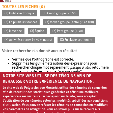
TOUTES LES FICHES (0)
(X) Outil électronique
(X) Grand groupe (> 100)
(X) En plusieurs séances
(X) Moyen groupe (entre 30 et 100)
(X) Moyenne
(X) Équipe
(X) Petit groupe (< 30)
(X) Activités courtes (< 30 minutes)
(X) En classe seulement
Votre recherche n'a donné aucun résultat
Vérifiez que l'orthographe est correcte.
Supprimez les guillemets autour des expressions pour
rechercher chaque mot séparément.
garage à vélo
retournera
souvent plus de résultat que
"garage à vélo"
.
NOTRE SITE WEB UTILISE DES TÉMOINS AFIN DE
Envisagez d'élargir votre recherche avec
OR
.
garage OR vélo
retournera souvent plus de résultat que
garage à vélo
.
REHAUSSER VOTRE EXPÉRIENCE DE NAVIGATION.
Le site web de Polytechnique Montréal utilise des témoins de connexion
afin de recueillir des statistiques générales et offrir une meilleure
expérience à ses visiteurs. En naviguant sur le site, vous acceptez
l’utilisation de ces témoins selon les modalités spécifiées aux conditions
d’utilisation. Vous pouvez refuser les témoins de connexion en modifiant
vos paramètres de navigation. Pour en savoir plus sur le recours aux