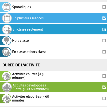
Sporadiques
En plusieurs séances
En classe seulement
Hors classe
En classe et hors classe
DURÉE DE L'ACTIVITÉ
Activités courtes (< 30
minutes)
Activités développées
(Entre 30 et 60 minutes)
Activités élaborées (> 60
minutes)