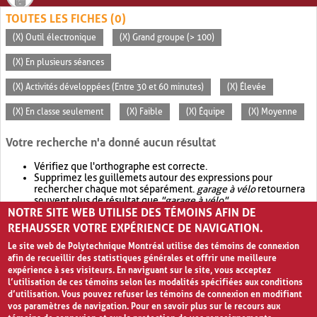
TOUTES LES FICHES (0)
(X) Outil électronique
(X) Grand groupe (> 100)
(X) En plusieurs séances
(X) Activités développées (Entre 30 et 60 minutes)
(X) Élevée
(X) En classe seulement
(X) Faible
(X) Équipe
(X) Moyenne
Votre recherche n'a donné aucun résultat
Vérifiez que l'orthographe est correcte.
Supprimez les guillemets autour des expressions pour
rechercher chaque mot séparément.
garage à vélo
retournera
souvent plus de résultat que
"garage à vélo"
.
NOTRE SITE WEB UTILISE DES TÉMOINS AFIN DE
Envisagez d'élargir votre recherche avec
OR
.
garage OR vélo
retournera souvent plus de résultat que
garage à vélo
.
REHAUSSER VOTRE EXPÉRIENCE DE NAVIGATION.
Le site web de Polytechnique Montréal utilise des témoins de connexion
afin de recueillir des statistiques générales et offrir une meilleure
expérience à ses visiteurs. En naviguant sur le site, vous acceptez
l’utilisation de ces témoins selon les modalités spécifiées aux conditions
d’utilisation. Vous pouvez refuser les témoins de connexion en modifiant
vos paramètres de navigation. Pour en savoir plus sur le recours aux