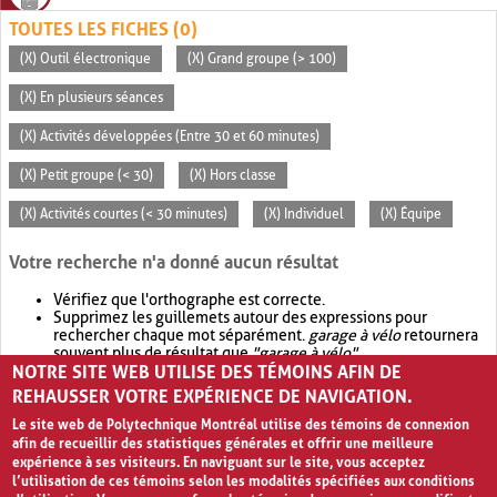
TOUTES LES FICHES (0)
(X) Outil électronique
(X) Grand groupe (> 100)
(X) En plusieurs séances
(X) Activités développées (Entre 30 et 60 minutes)
(X) Petit groupe (< 30)
(X) Hors classe
(X) Activités courtes (< 30 minutes)
(X) Individuel
(X) Équipe
Votre recherche n'a donné aucun résultat
Vérifiez que l'orthographe est correcte.
Supprimez les guillemets autour des expressions pour
rechercher chaque mot séparément.
garage à vélo
retournera
souvent plus de résultat que
"garage à vélo"
.
NOTRE SITE WEB UTILISE DES TÉMOINS AFIN DE
Envisagez d'élargir votre recherche avec
OR
.
garage OR vélo
retournera souvent plus de résultat que
garage à vélo
.
REHAUSSER VOTRE EXPÉRIENCE DE NAVIGATION.
Le site web de Polytechnique Montréal utilise des témoins de connexion
afin de recueillir des statistiques générales et offrir une meilleure
expérience à ses visiteurs. En naviguant sur le site, vous acceptez
l’utilisation de ces témoins selon les modalités spécifiées aux conditions