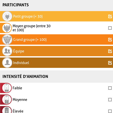
PARTICIPANTS
Petit groupe (< 30)
Moyen groupe (entre 30
et 100)
Grand groupe (> 100)
Équipe
Individuel
INTENSITÉ D'ANIMATION
Faible
Moyenne
Élevée