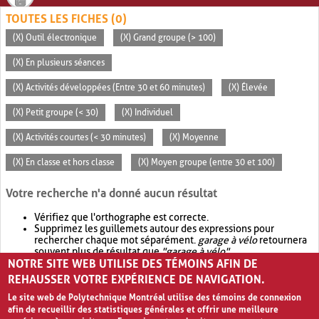
TOUTES LES FICHES (0)
(X) Outil électronique
(X) Grand groupe (> 100)
(X) En plusieurs séances
(X) Activités développées (Entre 30 et 60 minutes)
(X) Élevée
(X) Petit groupe (< 30)
(X) Individuel
(X) Activités courtes (< 30 minutes)
(X) Moyenne
(X) En classe et hors classe
(X) Moyen groupe (entre 30 et 100)
Votre recherche n'a donné aucun résultat
Vérifiez que l'orthographe est correcte.
Supprimez les guillemets autour des expressions pour
rechercher chaque mot séparément.
garage à vélo
retournera
souvent plus de résultat que
"garage à vélo"
.
NOTRE SITE WEB UTILISE DES TÉMOINS AFIN DE
Envisagez d'élargir votre recherche avec
OR
.
garage OR vélo
retournera souvent plus de résultat que
garage à vélo
.
REHAUSSER VOTRE EXPÉRIENCE DE NAVIGATION.
Le site web de Polytechnique Montréal utilise des témoins de connexion
afin de recueillir des statistiques générales et offrir une meilleure