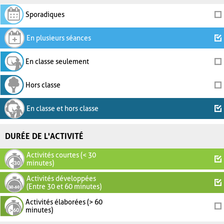
Sporadiques
En plusieurs séances
En classe seulement
Hors classe
En classe et hors classe
DURÉE DE L'ACTIVITÉ
Activités courtes (< 30
minutes)
Activités développées
(Entre 30 et 60 minutes)
Activités élaborées (> 60
minutes)