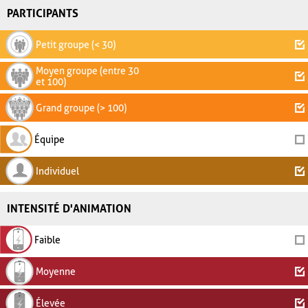
PARTICIPANTS
Petit groupe (< 30)
Moyen groupe (entre 30
et 100)
Grand groupe (> 100)
Équipe
Individuel
INTENSITÉ D'ANIMATION
Faible
Moyenne
Élevée