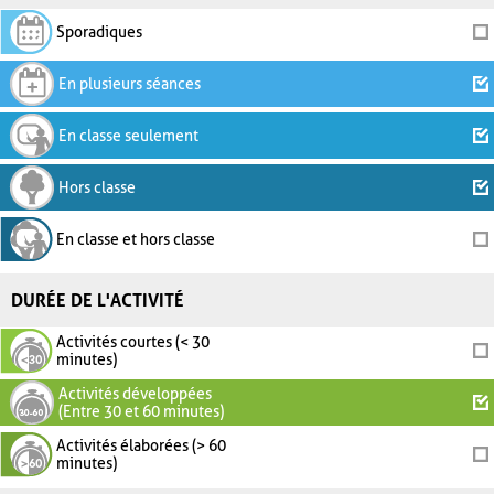
Sporadiques
En plusieurs séances
En classe seulement
Hors classe
En classe et hors classe
DURÉE DE L'ACTIVITÉ
Activités courtes (< 30
minutes)
Activités développées
(Entre 30 et 60 minutes)
Activités élaborées (> 60
minutes)