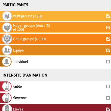
PARTICIPANTS
Petit groupe (< 30)
Moyen groupe (entre 30
et 100)
Grand groupe (> 100)
Équipe
Individuel
INTENSITÉ D'ANIMATION
Faible
Moyenne
Élevée