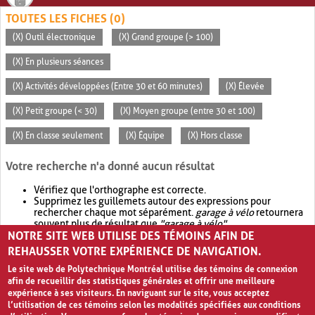
TOUTES LES FICHES (0)
(X) Outil électronique
(X) Grand groupe (> 100)
(X) En plusieurs séances
(X) Activités développées (Entre 30 et 60 minutes)
(X) Élevée
(X) Petit groupe (< 30)
(X) Moyen groupe (entre 30 et 100)
(X) En classe seulement
(X) Équipe
(X) Hors classe
Votre recherche n'a donné aucun résultat
Vérifiez que l'orthographe est correcte.
Supprimez les guillemets autour des expressions pour
rechercher chaque mot séparément.
garage à vélo
retournera
souvent plus de résultat que
"garage à vélo"
.
NOTRE SITE WEB UTILISE DES TÉMOINS AFIN DE
Envisagez d'élargir votre recherche avec
OR
.
garage OR vélo
retournera souvent plus de résultat que
garage à vélo
.
REHAUSSER VOTRE EXPÉRIENCE DE NAVIGATION.
Le site web de Polytechnique Montréal utilise des témoins de connexion
afin de recueillir des statistiques générales et offrir une meilleure
expérience à ses visiteurs. En naviguant sur le site, vous acceptez
l’utilisation de ces témoins selon les modalités spécifiées aux conditions