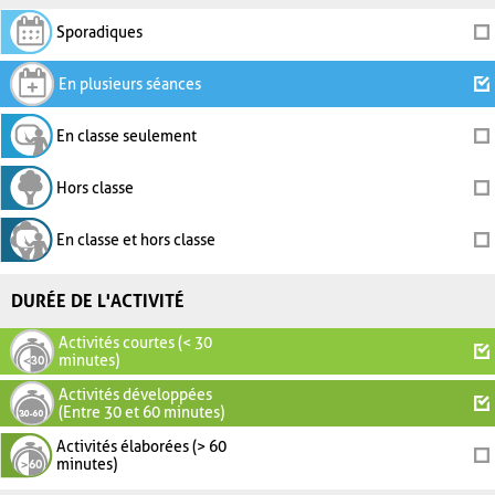
Sporadiques
En plusieurs séances
En classe seulement
Hors classe
En classe et hors classe
DURÉE DE L'ACTIVITÉ
Activités courtes (< 30
minutes)
Activités développées
(Entre 30 et 60 minutes)
Activités élaborées (> 60
minutes)