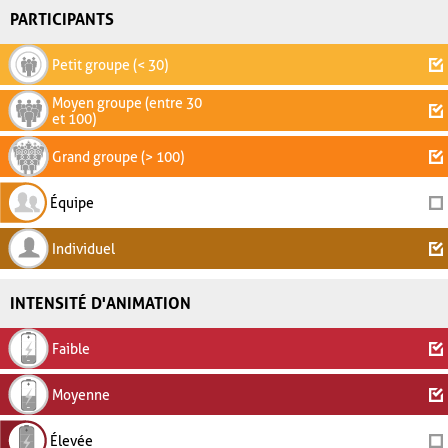
PARTICIPANTS
Petit groupe (< 30)
Moyen groupe (entre 30
et 100)
Grand groupe (> 100)
Équipe
Individuel
INTENSITÉ D'ANIMATION
Faible
Moyenne
Élevée