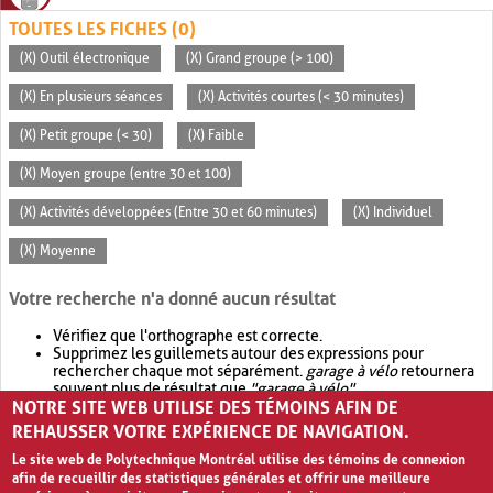
TOUTES LES FICHES (0)
(X) Outil électronique
(X) Grand groupe (> 100)
(X) En plusieurs séances
(X) Activités courtes (< 30 minutes)
(X) Petit groupe (< 30)
(X) Faible
(X) Moyen groupe (entre 30 et 100)
(X) Activités développées (Entre 30 et 60 minutes)
(X) Individuel
(X) Moyenne
Votre recherche n'a donné aucun résultat
Vérifiez que l'orthographe est correcte.
Supprimez les guillemets autour des expressions pour
rechercher chaque mot séparément.
garage à vélo
retournera
souvent plus de résultat que
"garage à vélo"
.
NOTRE SITE WEB UTILISE DES TÉMOINS AFIN DE
Envisagez d'élargir votre recherche avec
OR
.
garage OR vélo
retournera souvent plus de résultat que
garage à vélo
.
REHAUSSER VOTRE EXPÉRIENCE DE NAVIGATION.
Le site web de Polytechnique Montréal utilise des témoins de connexion
afin de recueillir des statistiques générales et offrir une meilleure