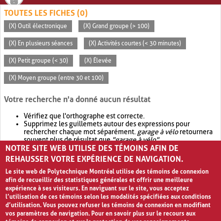
TOUTES LES FICHES (0)
(X) Outil électronique
(X) Grand groupe (> 100)
(X) En plusieurs séances
(X) Activités courtes (< 30 minutes)
(X) Petit groupe (< 30)
(X) Élevée
(X) Moyen groupe (entre 30 et 100)
Votre recherche n'a donné aucun résultat
Vérifiez que l'orthographe est correcte.
Supprimez les guillemets autour des expressions pour
rechercher chaque mot séparément.
garage à vélo
retournera
souvent plus de résultat que
"garage à vélo"
.
NOTRE SITE WEB UTILISE DES TÉMOINS AFIN DE
Envisagez d'élargir votre recherche avec
OR
.
garage OR vélo
retournera souvent plus de résultat que
garage à vélo
.
REHAUSSER VOTRE EXPÉRIENCE DE NAVIGATION.
Le site web de Polytechnique Montréal utilise des témoins de connexion
afin de recueillir des statistiques générales et offrir une meilleure
expérience à ses visiteurs. En naviguant sur le site, vous acceptez
l’utilisation de ces témoins selon les modalités spécifiées aux conditions
d’utilisation. Vous pouvez refuser les témoins de connexion en modifiant
vos paramètres de navigation. Pour en savoir plus sur le recours aux