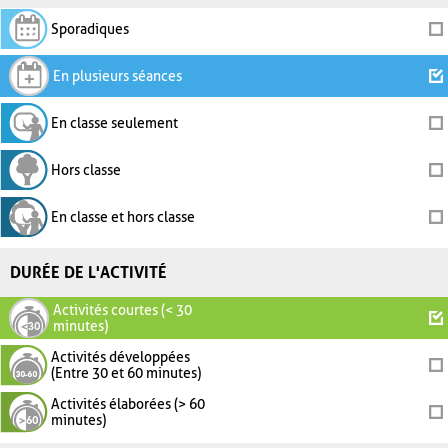
Sporadiques
En plusieurs séances
En classe seulement
Hors classe
En classe et hors classe
DURÉE DE L'ACTIVITÉ
Activités courtes (< 30
minutes)
Activités développées
(Entre 30 et 60 minutes)
Activités élaborées (> 60
minutes)