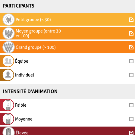
PARTICIPANTS
Petit groupe (< 30)
Moyen groupe (entre 30
et 100)
Grand groupe (> 100)
Équipe
Individuel
INTENSITÉ D'ANIMATION
Faible
Moyenne
Élevée