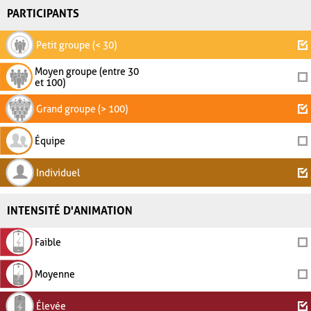
PARTICIPANTS
Petit groupe (< 30)
Moyen groupe (entre 30
et 100)
Grand groupe (> 100)
Équipe
Individuel
INTENSITÉ D'ANIMATION
Faible
Moyenne
Élevée