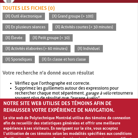
TOUTES LES FICHES (0)
(X) Outil électronique
(X) Grand groupe (> 100)
(X) En plusieurs séances
(X) Activités courtes (< 30 minutes)
(X) Élevée
(X) Petit groupe (< 30)
(X) Activités élaborées (> 60 minutes)
(X) Individuel
(X) Sporadiques
(X) En classe et hors classe
Votre recherche n'a donné aucun résultat
Vérifiez que l'orthographe est correcte.
Supprimez les guillemets autour des expressions pour
rechercher chaque mot séparément.
garage à vélo
retournera
souvent plus de résultat que
"garage à vélo"
.
NOTRE SITE WEB UTILISE DES TÉMOINS AFIN DE
Envisagez d'élargir votre recherche avec
OR
.
garage OR vélo
retournera souvent plus de résultat que
garage à vélo
.
REHAUSSER VOTRE EXPÉRIENCE DE NAVIGATION.
Le site web de Polytechnique Montréal utilise des témoins de connexion
afin de recueillir des statistiques générales et offrir une meilleure
expérience à ses visiteurs. En naviguant sur le site, vous acceptez
l’utilisation de ces témoins selon les modalités spécifiées aux conditions