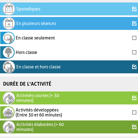
Sporadiques
En plusieurs séances
En classe seulement
Hors classe
En classe et hors classe
DURÉE DE L'ACTIVITÉ
Activités courtes (< 30
minutes)
Activités développées
(Entre 30 et 60 minutes)
Activités élaborées (> 60
minutes)