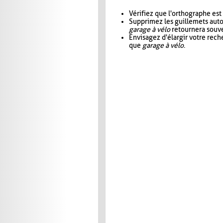
Vérifiez que l'orthographe est
Supprimez les guillemets aut
garage à vélo
retournera souve
Envisagez d'élargir votre rec
que
garage à vélo
.