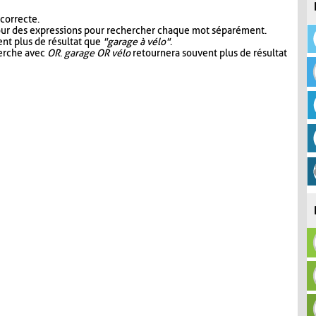
 correcte.
our des expressions pour rechercher chaque mot séparément.
nt plus de résultat que
"garage à vélo"
.
herche avec
OR
.
garage OR vélo
retournera souvent plus de résultat