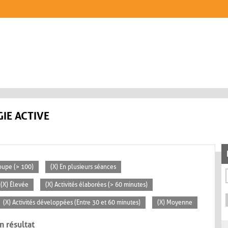
IE ACTIVE
oupe (> 100)
(X) En plusieurs séances
(X) Élevée
(X) Activités élaborées (> 60 minutes)
(X) Activités développées (Entre 30 et 60 minutes)
(X) Moyenne
n résultat