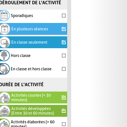
DÉROULEMENT DE L'ACTIVITÉ
Sporadiques
En plusieurs séances
En classe seulement
Hors classe
En classe et hors classe
DURÉE DE L'ACTIVITÉ
Activités courtes (< 30
minutes)
Activités développées
(Entre 30 et 60 minutes)
Activités élaborées (> 60
minutes)