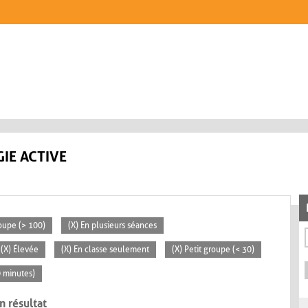
IE ACTIVE
oupe (> 100)
(X) En plusieurs séances
(X) Élevée
(X) En classe seulement
(X) Petit groupe (< 30)
0 minutes)
n résultat