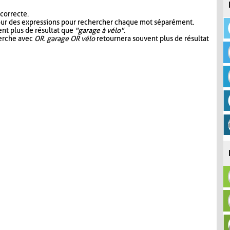
 correcte.
our des expressions pour rechercher chaque mot séparément.
nt plus de résultat que
"garage à vélo"
.
herche avec
OR
.
garage OR vélo
retournera souvent plus de résultat