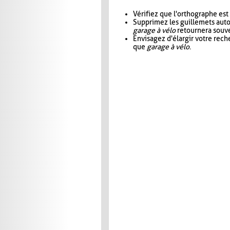
Vérifiez que l'orthographe est
Supprimez les guillemets aut
garage à vélo
retournera souve
Envisagez d'élargir votre rec
que
garage à vélo
.