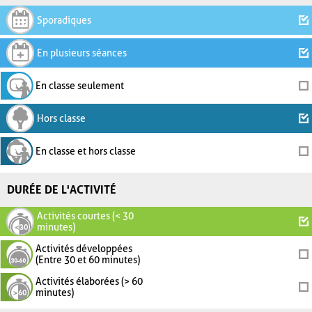
Sporadiques
En plusieurs séances
En classe seulement
Hors classe
En classe et hors classe
DURÉE DE L'ACTIVITÉ
Activités courtes (< 30
minutes)
Activités développées
(Entre 30 et 60 minutes)
Activités élaborées (> 60
minutes)