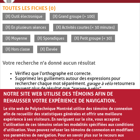
TOUTES LES FICHES (0)
(X) Outil électronique
(X) Grand groupe (> 100)
(X) En plusieurs séances
(X) Activités courtes (< 30 minutes)
(X) Moyenne
(X) Sporadiques
(X) Petit groupe (< 30)
(X) Hors classe
(X) Élevée
Votre recherche n'a donné aucun résultat
Vérifiez que l'orthographe est correcte.
Supprimez les guillemets autour des expressions pour
rechercher chaque mot séparément.
garage à vélo
retournera
souvent plus de résultat que
"garage à vélo"
.
NOTRE SITE WEB UTILISE DES TÉMOINS AFIN DE
Envisagez d'élargir votre recherche avec
OR
.
garage OR vélo
retournera souvent plus de résultat que
garage à vélo
.
REHAUSSER VOTRE EXPÉRIENCE DE NAVIGATION.
Le site web de Polytechnique Montréal utilise des témoins de connexion
afin de recueillir des statistiques générales et offrir une meilleure
expérience à ses visiteurs. En naviguant sur le site, vous acceptez
l’utilisation de ces témoins selon les modalités spécifiées aux conditions
d’utilisation. Vous pouvez refuser les témoins de connexion en modifiant
vos paramètres de navigation. Pour en savoir plus sur le recours aux