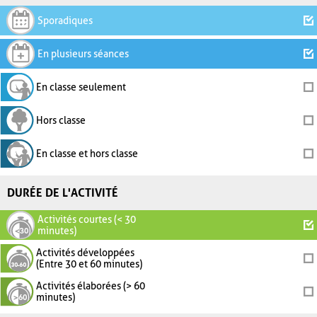
Sporadiques
En plusieurs séances
En classe seulement
Hors classe
En classe et hors classe
DURÉE DE L'ACTIVITÉ
Activités courtes (< 30
minutes)
Activités développées
(Entre 30 et 60 minutes)
Activités élaborées (> 60
minutes)