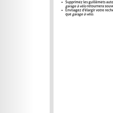
Supprimez les guillemets aut
garage à vélo
retournera souve
Envisagez d'élargir votre rec
que
garage à vélo
.