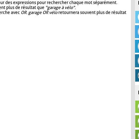
our des expressions pour rechercher chaque mot séparément.
nt plus de résultat que
"garage à vélo"
.
herche avec
OR
.
garage OR vélo
retournera souvent plus de résultat