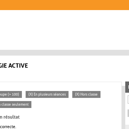
IE ACTIVE
oupe (> 100)
(X) En plusieurs séances
(X) Hors classe
n classe seulement
n résultat
 correcte.