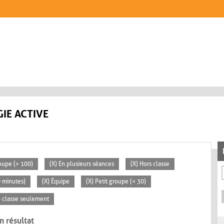
IE ACTIVE
oupe (> 100)
(X) En plusieurs séances
(X) Hors classe
0 minutes)
(X) Équipe
(X) Petit groupe (< 30)
n classe seulement
n résultat