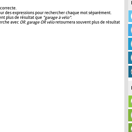
 correcte.
our des expressions pour rechercher chaque mot séparément.
nt plus de résultat que
"garage à vélo"
.
herche avec
OR
.
garage OR vélo
retournera souvent plus de résultat