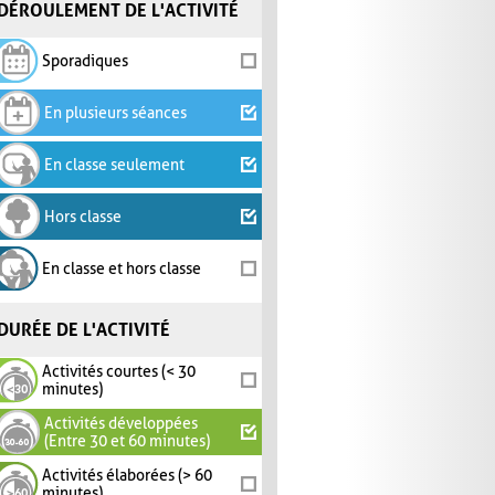
DÉROULEMENT DE L'ACTIVITÉ
Sporadiques
En plusieurs séances
En classe seulement
Hors classe
En classe et hors classe
DURÉE DE L'ACTIVITÉ
Activités courtes (< 30
minutes)
Activités développées
(Entre 30 et 60 minutes)
Activités élaborées (> 60
minutes)