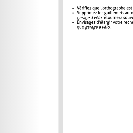
Vérifiez que l'orthographe est
Supprimez les guillemets aut
garage à vélo
retournera souve
Envisagez d'élargir votre rec
que
garage à vélo
.