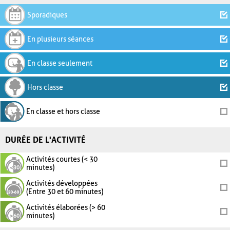
Sporadiques
En plusieurs séances
En classe seulement
Hors classe
En classe et hors classe
DURÉE DE L'ACTIVITÉ
Activités courtes (< 30
minutes)
Activités développées
(Entre 30 et 60 minutes)
Activités élaborées (> 60
minutes)