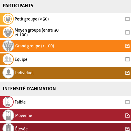
PARTICIPANTS
Petit groupe (< 30)
Moyen groupe (entre 30
et 100)
Grand groupe (> 100)
Équipe
Individuel
INTENSITÉ D'ANIMATION
Faible
Moyenne
Élevée