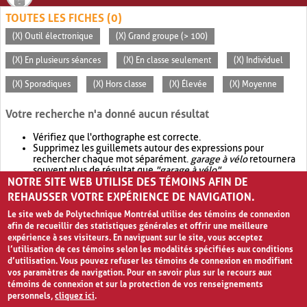
TOUTES LES FICHES (0)
(X) Outil électronique
(X) Grand groupe (> 100)
(X) En plusieurs séances
(X) En classe seulement
(X) Individuel
(X) Sporadiques
(X) Hors classe
(X) Élevée
(X) Moyenne
Votre recherche n'a donné aucun résultat
Vérifiez que l'orthographe est correcte.
Supprimez les guillemets autour des expressions pour
rechercher chaque mot séparément.
garage à vélo
retournera
souvent plus de résultat que
"garage à vélo"
.
NOTRE SITE WEB UTILISE DES TÉMOINS AFIN DE
Envisagez d'élargir votre recherche avec
OR
.
garage OR vélo
retournera souvent plus de résultat que
garage à vélo
.
REHAUSSER VOTRE EXPÉRIENCE DE NAVIGATION.
Le site web de Polytechnique Montréal utilise des témoins de connexion
afin de recueillir des statistiques générales et offrir une meilleure
expérience à ses visiteurs. En naviguant sur le site, vous acceptez
l’utilisation de ces témoins selon les modalités spécifiées aux conditions
d’utilisation. Vous pouvez refuser les témoins de connexion en modifiant
vos paramètres de navigation. Pour en savoir plus sur le recours aux
témoins de connexion et sur la protection de vos renseignements
personnels,
cliquez ici
.
Avis de confidentialité et conditions d’utilisation