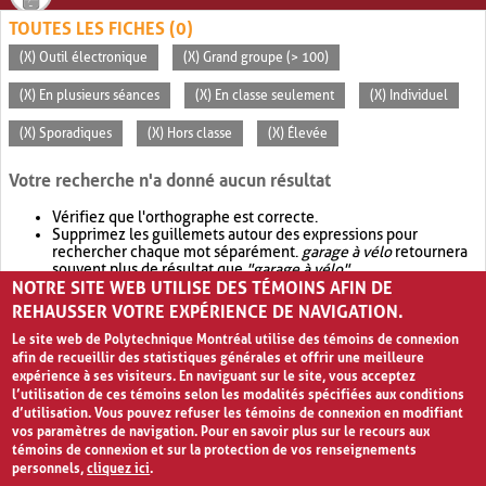
TOUTES LES FICHES (0)
(X) Outil électronique
(X) Grand groupe (> 100)
(X) En plusieurs séances
(X) En classe seulement
(X) Individuel
(X) Sporadiques
(X) Hors classe
(X) Élevée
Votre recherche n'a donné aucun résultat
Vérifiez que l'orthographe est correcte.
Supprimez les guillemets autour des expressions pour
rechercher chaque mot séparément.
garage à vélo
retournera
souvent plus de résultat que
"garage à vélo"
.
NOTRE SITE WEB UTILISE DES TÉMOINS AFIN DE
Envisagez d'élargir votre recherche avec
OR
.
garage OR vélo
retournera souvent plus de résultat que
garage à vélo
.
REHAUSSER VOTRE EXPÉRIENCE DE NAVIGATION.
Le site web de Polytechnique Montréal utilise des témoins de connexion
afin de recueillir des statistiques générales et offrir une meilleure
expérience à ses visiteurs. En naviguant sur le site, vous acceptez
l’utilisation de ces témoins selon les modalités spécifiées aux conditions
d’utilisation. Vous pouvez refuser les témoins de connexion en modifiant
vos paramètres de navigation. Pour en savoir plus sur le recours aux
témoins de connexion et sur la protection de vos renseignements
personnels,
cliquez ici
.
Avis de confidentialité et conditions d’utilisation