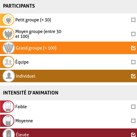
PARTICIPANTS
Petit groupe (< 30)
Moyen groupe (entre 30
et 100)
Grand groupe (> 100)
Équipe
Individuel
INTENSITÉ D'ANIMATION
Faible
Moyenne
Élevée