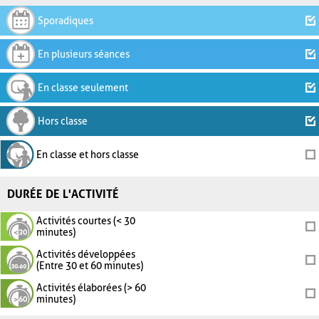
Sporadiques
En plusieurs séances
En classe seulement
Hors classe
En classe et hors classe
DURÉE DE L'ACTIVITÉ
Activités courtes (< 30
minutes)
Activités développées
(Entre 30 et 60 minutes)
Activités élaborées (> 60
minutes)