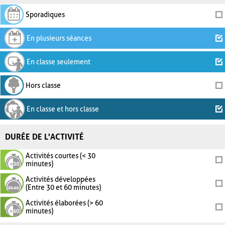
Sporadiques
En plusieurs séances
En classe seulement
Hors classe
En classe et hors classe
DURÉE DE L'ACTIVITÉ
Activités courtes (< 30
minutes)
Activités développées
(Entre 30 et 60 minutes)
Activités élaborées (> 60
minutes)