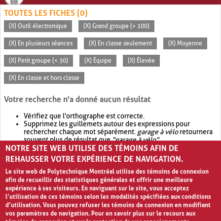
TOUTES LES FICHES (0)
(X) Outil électronique
(X) Grand groupe (> 100)
(X) En plusieurs séances
(X) En classe seulement
(X) Moyenne
(X) Petit groupe (< 30)
(X) Équipe
(X) Élevée
(X) En classe et hors classe
Votre recherche n'a donné aucun résultat
Vérifiez que l'orthographe est correcte.
Supprimez les guillemets autour des expressions pour
rechercher chaque mot séparément.
garage à vélo
retournera
souvent plus de résultat que
"garage à vélo"
.
NOTRE SITE WEB UTILISE DES TÉMOINS AFIN DE
Envisagez d'élargir votre recherche avec
OR
.
garage OR vélo
retournera souvent plus de résultat que
garage à vélo
.
REHAUSSER VOTRE EXPÉRIENCE DE NAVIGATION.
Le site web de Polytechnique Montréal utilise des témoins de connexion
afin de recueillir des statistiques générales et offrir une meilleure
expérience à ses visiteurs. En naviguant sur le site, vous acceptez
l’utilisation de ces témoins selon les modalités spécifiées aux conditions
d’utilisation. Vous pouvez refuser les témoins de connexion en modifiant
vos paramètres de navigation. Pour en savoir plus sur le recours aux