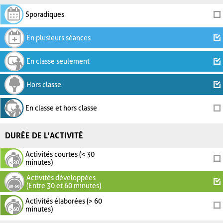
Sporadiques
En plusieurs séances
En classe seulement
Hors classe
En classe et hors classe
DURÉE DE L'ACTIVITÉ
Activités courtes (< 30
minutes)
Activités développées
(Entre 30 et 60 minutes)
Activités élaborées (> 60
minutes)