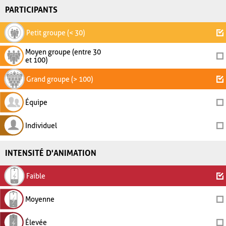
PARTICIPANTS
Petit groupe (< 30)
Moyen groupe (entre 30
et 100)
Grand groupe (> 100)
Équipe
Individuel
INTENSITÉ D'ANIMATION
Faible
Moyenne
Élevée