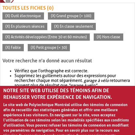
TOUTES LES FICHES (0)
(X) Outil électronique
(X) Grand groupe (> 100)
(X) En plusieurs séances
(X) En classe seulement
(X) Activités développées (Entre 30 et 60 minutes)
(X) Hors classe
(X) Faible
(X) Petit groupe (< 30)
Votre recherche n'a donné aucun résultat
Vérifiez que l'orthographe est correcte.
Supprimez les guillemets autour des expressions pour
rechercher chaque mot séparément.
garage à vélo
retournera
souvent plus de résultat que
"garage à vélo"
.
NOTRE SITE WEB UTILISE DES TÉMOINS AFIN DE
Envisagez d'élargir votre recherche avec
OR
.
garage OR vélo
retournera souvent plus de résultat que
garage à vélo
.
REHAUSSER VOTRE EXPÉRIENCE DE NAVIGATION.
Le site web de Polytechnique Montréal utilise des témoins de connexion
afin de recueillir des statistiques générales et offrir une meilleure
expérience à ses visiteurs. En naviguant sur le site, vous acceptez
l’utilisation de ces témoins selon les modalités spécifiées aux conditions
d’utilisation. Vous pouvez refuser les témoins de connexion en modifiant
vos paramètres de navigation. Pour en savoir plus sur le recours aux