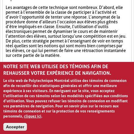
Les avantages de cette technique sont nombreux. D’abord, elle
permet à l’ensemble de la classe de participer à l’activité et
d’avoir l’opportunité de tenter une réponse. L’anonymat de la
procédure donne d’ailleurs l’occasion aux élèves plus gênés
d’être impliqués en classe. Ensuite, l’utilisation d’outils
électroniques permet de dynamiser le cours et de maintenir
l’attention des élèves, surtout lorsqu’une compétition est en jeu.
De plus, cette stratégie permet à l’enseignant de voir en temps
réel quelles sont les notions qui sont moins bien comprises par
les élèves, ce qui lui permet de faire une rétroaction instantanée
sur cette partie de la matière.
Outil électronique (4)
Socialisation (8)
Ludification (9)
NOTRE SITE WEB UTILISE DES TÉMOINS AFIN DE
REHAUSSER VOTRE EXPÉRIENCE DE NAVIGATION.
Le site web de Polytechnique Montréal utilise des témoins de connexion
afin de recueillir des statistiques générales et offrir une meilleure
expérience à ses visiteurs. En naviguant sur le site, vous acceptez
l’utilisation de ces témoins selon les modalités spécifiées aux conditions
d’utilisation. Vous pouvez refuser les témoins de connexion en modifiant
vos paramètres de navigation. Pour en savoir plus sur le recours aux
témoins de connexion et sur la protection de vos renseignements
personnels,
cliquez ici
.
Avis de confidentialité et conditions d’utilisation
Accepter