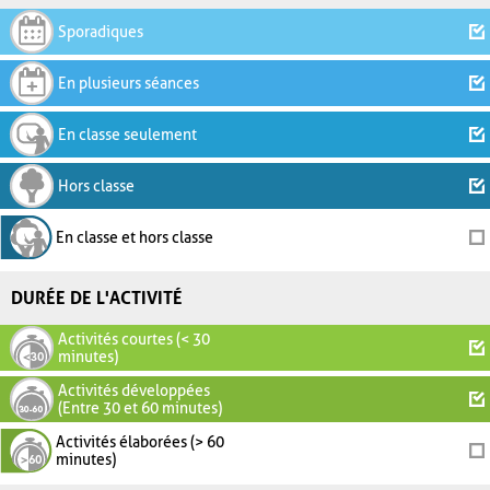
Sporadiques
En plusieurs séances
En classe seulement
Hors classe
En classe et hors classe
DURÉE DE L'ACTIVITÉ
Activités courtes (< 30
minutes)
Activités développées
(Entre 30 et 60 minutes)
Activités élaborées (> 60
minutes)