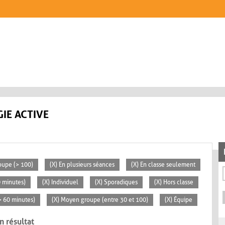
IE ACTIVE
oupe (> 100)
(X) En plusieurs séances
(X) En classe seulement
0 minutes)
(X) Individuel
(X) Sporadiques
(X) Hors classe
(> 60 minutes)
(X) Moyen groupe (entre 30 et 100)
(X) Équipe
n résultat