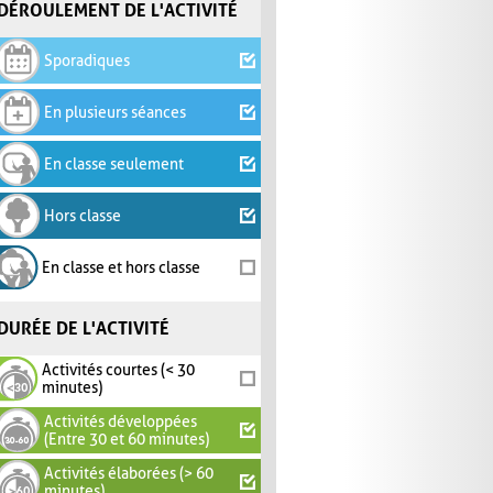
DÉROULEMENT DE L'ACTIVITÉ
Sporadiques
En plusieurs séances
En classe seulement
Hors classe
En classe et hors classe
DURÉE DE L'ACTIVITÉ
Activités courtes (< 30
minutes)
Activités développées
(Entre 30 et 60 minutes)
Activités élaborées (> 60
minutes)