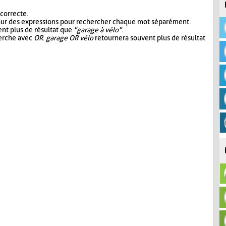
 correcte.
our des expressions pour rechercher chaque mot séparément.
nt plus de résultat que
"garage à vélo"
.
herche avec
OR
.
garage OR vélo
retournera souvent plus de résultat