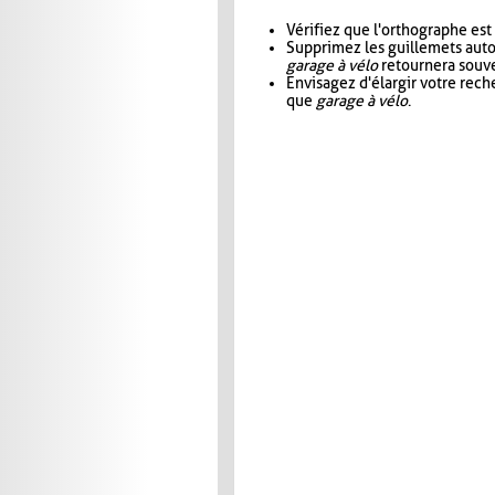
Vérifiez que l'orthographe est
Supprimez les guillemets aut
garage à vélo
retournera souve
Envisagez d'élargir votre rec
que
garage à vélo
.