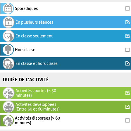
Sporadiques
En plusieurs séances
En classe seulement
Hors classe
En classe et hors classe
DURÉE DE L'ACTIVITÉ
Activités courtes (< 30
minutes)
Activités développées
(Entre 30 et 60 minutes)
Activités élaborées (> 60
minutes)