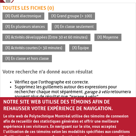
TOUTES LES FICHES (0)
(X) Outil électronique
(X) Grand groupe (> 100)
(X) En plusieurs séances
(X) En classe seulement
(X) Activités développées (Entre 30 et 60 minutes)
(X) Moyenne
(X) Activités courtes (< 30 minutes)
(X) Équipe
(X) En classe et hors classe
Votre recherche n'a donné aucun résultat
Vérifiez que l'orthographe est correcte.
Supprimez les guillemets autour des expressions pour
rechercher chaque mot séparément.
garage à vélo
retournera
souvent plus de résultat que
"garage à vélo"
.
NOTRE SITE WEB UTILISE DES TÉMOINS AFIN DE
Envisagez d'élargir votre recherche avec
OR
.
garage OR vélo
retournera souvent plus de résultat que
garage à vélo
.
REHAUSSER VOTRE EXPÉRIENCE DE NAVIGATION.
Le site web de Polytechnique Montréal utilise des témoins de connexion
afin de recueillir des statistiques générales et offrir une meilleure
expérience à ses visiteurs. En naviguant sur le site, vous acceptez
l’utilisation de ces témoins selon les modalités spécifiées aux conditions