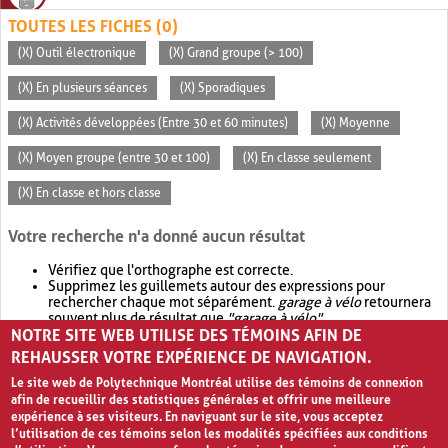
TOUTES LES FICHES (0)
(X) Outil électronique
(X) Grand groupe (> 100)
(X) En plusieurs séances
(X) Sporadiques
(X) Activités développées (Entre 30 et 60 minutes)
(X) Moyenne
(X) Moyen groupe (entre 30 et 100)
(X) En classe seulement
(X) En classe et hors classe
Votre recherche n'a donné aucun résultat
Vérifiez que l'orthographe est correcte.
Supprimez les guillemets autour des expressions pour
rechercher chaque mot séparément.
garage à vélo
retournera
souvent plus de résultat que
"garage à vélo"
.
NOTRE SITE WEB UTILISE DES TÉMOINS AFIN DE
Envisagez d'élargir votre recherche avec
OR
.
garage OR vélo
retournera souvent plus de résultat que
garage à vélo
.
REHAUSSER VOTRE EXPÉRIENCE DE NAVIGATION.
Le site web de Polytechnique Montréal utilise des témoins de connexion
afin de recueillir des statistiques générales et offrir une meilleure
expérience à ses visiteurs. En naviguant sur le site, vous acceptez
l’utilisation de ces témoins selon les modalités spécifiées aux conditions