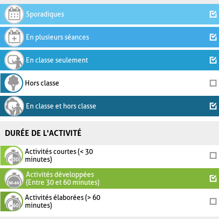
Sporadiques
En plusieurs séances
En classe seulement
Hors classe
En classe et hors classe
DURÉE DE L'ACTIVITÉ
Activités courtes (< 30
minutes)
Activités développées
(Entre 30 et 60 minutes)
Activités élaborées (> 60
minutes)