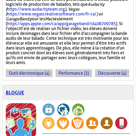
logiciels de production de balados, tels que
Audacity
(
https://www.audacityteam.org
), Vegas
(
https://www.vegascreativesoftware.com/fr-ca/
) et
GarageBand,
pour les
Mac
seulement
(
https://apps.apple.com/ca/app/garageband/id408709785
). Si
l'objectif est de réaliser un fichier vidéo, les élèves doivent
inclure des images dans leur fichier afin d'accompagner la bande
audio de leur balado. Cette technique est très motivante pour les
élèves car elle est amusante et elle leur permet d'être très actifs
dans leurs apprentissages. De plus, elle mène à la création d'un
produit concret dont les élèves sont généralement très fiers et
qu'ils ont envie de partager avec leurs collègues, leur famille et
leurs amis.
Outil électronique (4)
Performance (3)
Découverte (4)
BLOGUE