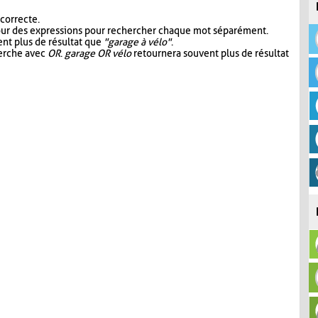
 correcte.
our des expressions pour rechercher chaque mot séparément.
nt plus de résultat que
"garage à vélo"
.
herche avec
OR
.
garage OR vélo
retournera souvent plus de résultat