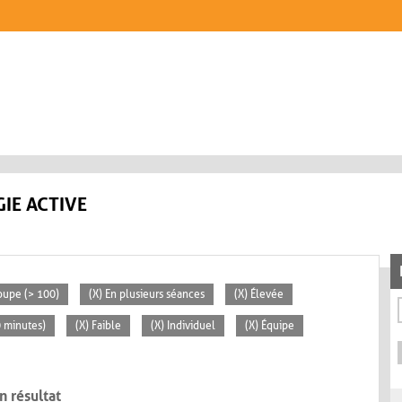
IE ACTIVE
oupe (> 100)
(X) En plusieurs séances
(X) Élevée
0 minutes)
(X) Faible
(X) Individuel
(X) Équipe
n résultat