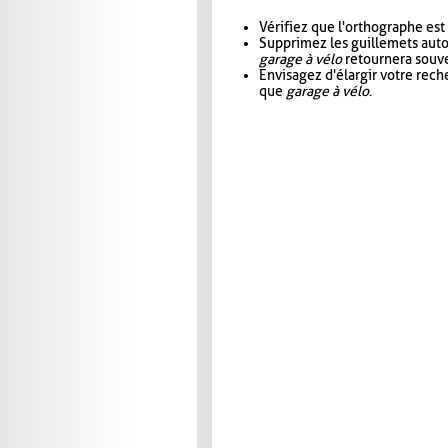
Vérifiez que l'orthographe est
Supprimez les guillemets aut
garage à vélo
retournera souve
Envisagez d'élargir votre rec
que
garage à vélo
.