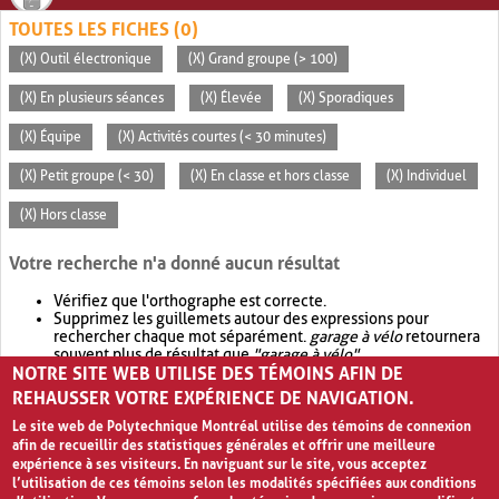
TOUTES LES FICHES (0)
(X) Outil électronique
(X) Grand groupe (> 100)
(X) En plusieurs séances
(X) Élevée
(X) Sporadiques
(X) Équipe
(X) Activités courtes (< 30 minutes)
(X) Petit groupe (< 30)
(X) En classe et hors classe
(X) Individuel
(X) Hors classe
Votre recherche n'a donné aucun résultat
Vérifiez que l'orthographe est correcte.
Supprimez les guillemets autour des expressions pour
rechercher chaque mot séparément.
garage à vélo
retournera
souvent plus de résultat que
"garage à vélo"
.
NOTRE SITE WEB UTILISE DES TÉMOINS AFIN DE
Envisagez d'élargir votre recherche avec
OR
.
garage OR vélo
retournera souvent plus de résultat que
garage à vélo
.
REHAUSSER VOTRE EXPÉRIENCE DE NAVIGATION.
Le site web de Polytechnique Montréal utilise des témoins de connexion
afin de recueillir des statistiques générales et offrir une meilleure
expérience à ses visiteurs. En naviguant sur le site, vous acceptez
l’utilisation de ces témoins selon les modalités spécifiées aux conditions