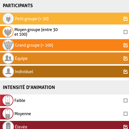
PARTICIPANTS
Petit groupe (< 30)
Moyen groupe (entre 30
et 100)
Grand groupe (> 100)
Équipe
Individuel
INTENSITÉ D'ANIMATION
Faible
Moyenne
Élevée