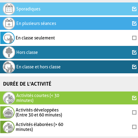
Sporadiques
En plusieurs séances
En classe seulement
Hors classe
En classe et hors classe
DURÉE DE L'ACTIVITÉ
Activités courtes (< 30
minutes)
Activités développées
(Entre 30 et 60 minutes)
Activités élaborées (> 60
minutes)