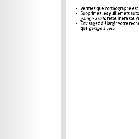
Vérifiez que l'orthographe est
Supprimez les guillemets aut
garage à vélo
retournera souve
Envisagez d'élargir votre rec
que
garage à vélo
.