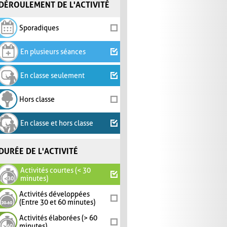
DÉROULEMENT DE L'ACTIVITÉ
Sporadiques
En plusieurs séances
En classe seulement
Hors classe
En classe et hors classe
DURÉE DE L'ACTIVITÉ
Activités courtes (< 30
minutes)
Activités développées
(Entre 30 et 60 minutes)
Activités élaborées (> 60
minutes)