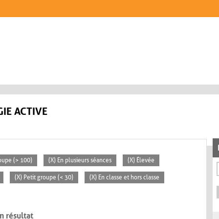
IE ACTIVE
oupe (> 100)
(X) En plusieurs séances
(X) Élevée
(X) Petit groupe (< 30)
(X) En classe et hors classe
n résultat