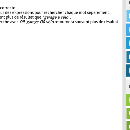
 correcte.
our des expressions pour rechercher chaque mot séparément.
nt plus de résultat que
"garage à vélo"
.
herche avec
OR
.
garage OR vélo
retournera souvent plus de résultat