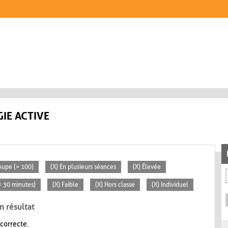
IE ACTIVE
oupe (> 100)
(X) En plusieurs séances
(X) Élevée
(< 30 minutes)
(X) Faible
(X) Hors classe
(X) Individuel
n résultat
 correcte.