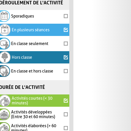
DÉROULEMENT DE L'ACTIVITÉ
Sporadiques
En plusieurs séances
En classe seulement
Hors classe
En classe et hors classe
DURÉE DE L'ACTIVITÉ
Activités courtes (< 30
minutes)
Activités développées
(Entre 30 et 60 minutes)
Activités élaborées (> 60
minutes)