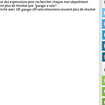
our des expressions pour rechercher chaque mot séparément.
nt plus de résultat que
"garage à vélo"
.
herche avec
OR
.
garage OR vélo
retournera souvent plus de résultat