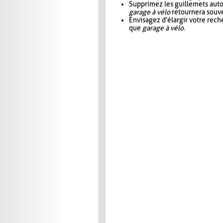
Supprimez les guillemets aut
garage à vélo
retournera souve
Envisagez d'élargir votre rec
que
garage à vélo
.