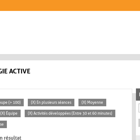
IE ACTIVE
oupe (> 100)
(X) En plusieurs séances
(X) Moyenne
(X) Équipe
(X) Activités développées (Entre 30 et 60 minutes)
sse
n résultat