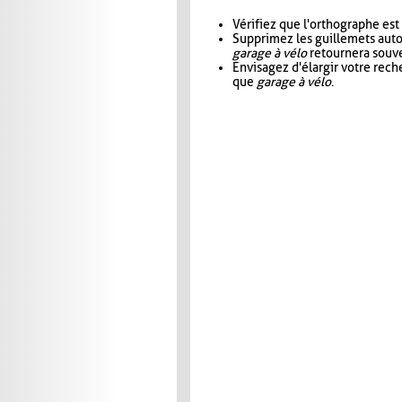
Vérifiez que l'orthographe est
Supprimez les guillemets aut
garage à vélo
retournera souve
Envisagez d'élargir votre rec
que
garage à vélo
.