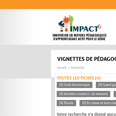
Aller au contenu principal
VIGNETTES DE PÉDAGOG
Accueil
Recherche
TOUTES LES FICHES (0)
(X) Outil électronique
(X) Grand gr
(X) Activités courtes (< 30 minutes)
(X) Élevée
(X) En classe et hors cla
Votre recherche n'a donné aucu