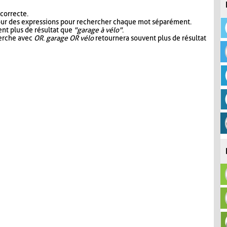
 correcte.
our des expressions pour rechercher chaque mot séparément.
nt plus de résultat que
"garage à vélo"
.
herche avec
OR
.
garage OR vélo
retournera souvent plus de résultat