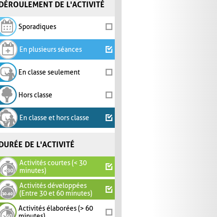
DÉROULEMENT DE L'ACTIVITÉ
Sporadiques
En plusieurs séances
En classe seulement
Hors classe
En classe et hors classe
DURÉE DE L'ACTIVITÉ
Activités courtes (< 30
minutes)
Activités développées
(Entre 30 et 60 minutes)
Activités élaborées (> 60
minutes)