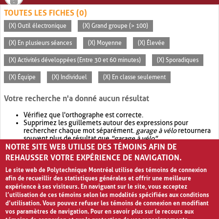
TOUTES LES FICHES (0)
(X) Outil électronique
(X) Grand groupe (> 100)
(X) En plusieurs séances
(X) Moyenne
(X) Élevée
(X) Activités développées (Entre 30 et 60 minutes)
(X) Sporadiques
(X) Équipe
(X) Individuel
(X) En classe seulement
Votre recherche n'a donné aucun résultat
Vérifiez que l'orthographe est correcte.
Supprimez les guillemets autour des expressions pour
rechercher chaque mot séparément.
garage à vélo
retournera
souvent plus de résultat que
"garage à vélo"
.
NOTRE SITE WEB UTILISE DES TÉMOINS AFIN DE
Envisagez d'élargir votre recherche avec
OR
.
garage OR vélo
retournera souvent plus de résultat que
garage à vélo
.
REHAUSSER VOTRE EXPÉRIENCE DE NAVIGATION.
Le site web de Polytechnique Montréal utilise des témoins de connexion
afin de recueillir des statistiques générales et offrir une meilleure
expérience à ses visiteurs. En naviguant sur le site, vous acceptez
l’utilisation de ces témoins selon les modalités spécifiées aux conditions
d’utilisation. Vous pouvez refuser les témoins de connexion en modifiant
vos paramètres de navigation. Pour en savoir plus sur le recours aux