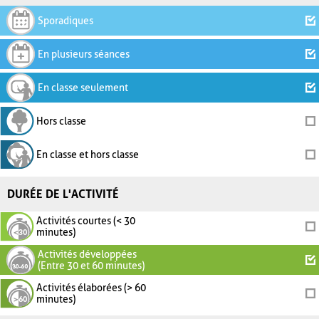
Sporadiques
En plusieurs séances
En classe seulement
Hors classe
En classe et hors classe
DURÉE DE L'ACTIVITÉ
Activités courtes (< 30
minutes)
Activités développées
(Entre 30 et 60 minutes)
Activités élaborées (> 60
minutes)