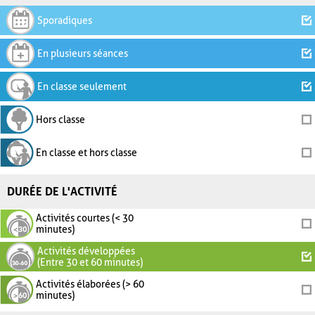
Sporadiques
En plusieurs séances
En classe seulement
Hors classe
En classe et hors classe
DURÉE DE L'ACTIVITÉ
Activités courtes (< 30
minutes)
Activités développées
(Entre 30 et 60 minutes)
Activités élaborées (> 60
minutes)