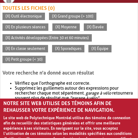
TOUTES LES FICHES (0)
(X) Outil électronique
(X) Grand groupe (> 100)
(X) En plusieurs séances
(X) Moyenne
(X) Élevée
(X) Activités développées (Entre 30 et 60 minutes)
(X) En classe seulement
(X) Sporadiques
(X) Équipe
(X) Petit groupe (< 30)
Votre recherche n'a donné aucun résultat
Vérifiez que l'orthographe est correcte.
Supprimez les guillemets autour des expressions pour
rechercher chaque mot séparément.
garage à vélo
retournera
souvent plus de résultat que
"garage à vélo"
.
NOTRE SITE WEB UTILISE DES TÉMOINS AFIN DE
Envisagez d'élargir votre recherche avec
OR
.
garage OR vélo
retournera souvent plus de résultat que
garage à vélo
.
REHAUSSER VOTRE EXPÉRIENCE DE NAVIGATION.
Le site web de Polytechnique Montréal utilise des témoins de connexion
afin de recueillir des statistiques générales et offrir une meilleure
expérience à ses visiteurs. En naviguant sur le site, vous acceptez
l’utilisation de ces témoins selon les modalités spécifiées aux conditions