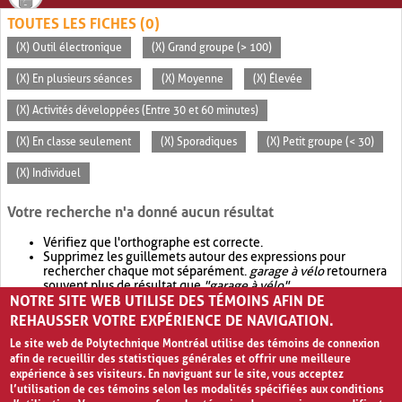
TOUTES LES FICHES (0)
(X) Outil électronique
(X) Grand groupe (> 100)
(X) En plusieurs séances
(X) Moyenne
(X) Élevée
(X) Activités développées (Entre 30 et 60 minutes)
(X) En classe seulement
(X) Sporadiques
(X) Petit groupe (< 30)
(X) Individuel
Votre recherche n'a donné aucun résultat
Vérifiez que l'orthographe est correcte.
Supprimez les guillemets autour des expressions pour
rechercher chaque mot séparément.
garage à vélo
retournera
souvent plus de résultat que
"garage à vélo"
.
NOTRE SITE WEB UTILISE DES TÉMOINS AFIN DE
Envisagez d'élargir votre recherche avec
OR
.
garage OR vélo
retournera souvent plus de résultat que
garage à vélo
.
REHAUSSER VOTRE EXPÉRIENCE DE NAVIGATION.
Le site web de Polytechnique Montréal utilise des témoins de connexion
afin de recueillir des statistiques générales et offrir une meilleure
expérience à ses visiteurs. En naviguant sur le site, vous acceptez
l’utilisation de ces témoins selon les modalités spécifiées aux conditions