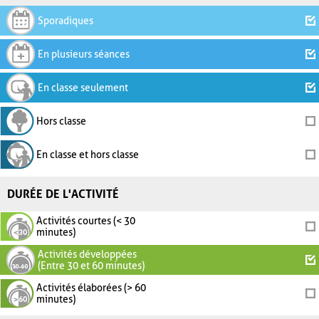
Sporadiques
En plusieurs séances
En classe seulement
Hors classe
En classe et hors classe
DURÉE DE L'ACTIVITÉ
Activités courtes (< 30
minutes)
Activités développées
(Entre 30 et 60 minutes)
Activités élaborées (> 60
minutes)