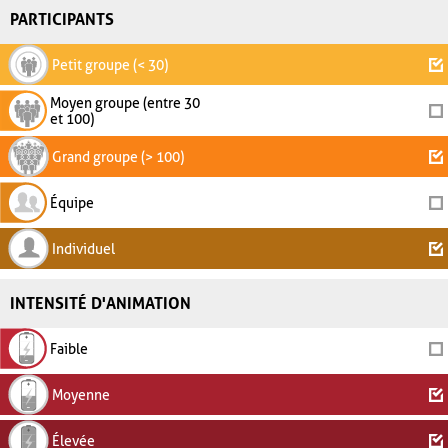
PARTICIPANTS
Petit groupe (< 30)
Moyen groupe (entre 30
et 100)
Grand groupe (> 100)
Équipe
Individuel
INTENSITÉ D'ANIMATION
Faible
Moyenne
Élevée