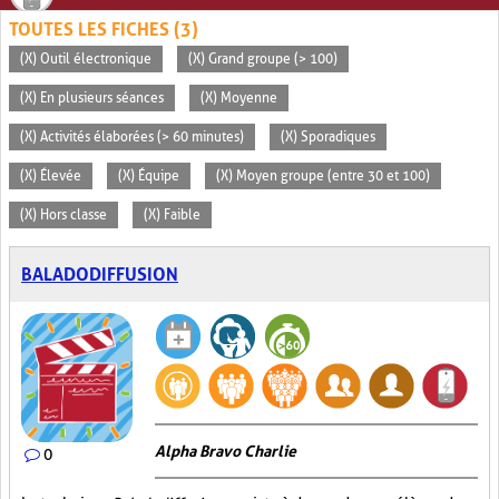
TOUTES LES FICHES (3)
(X) Outil électronique
(X) Grand groupe (> 100)
(X) En plusieurs séances
(X) Moyenne
(X) Activités élaborées (> 60 minutes)
(X) Sporadiques
(X) Élevée
(X) Équipe
(X) Moyen groupe (entre 30 et 100)
(X) Hors classe
(X) Faible
BALADODIFFUSION
Alpha Bravo Charlie
0