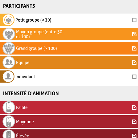
PARTICIPANTS
Petit groupe (< 30)
Moyen groupe (entre 30
et 100)
Grand groupe (> 100)
Équipe
Individuel
INTENSITÉ D'ANIMATION
Faible
Moyenne
Élevée