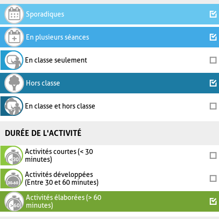
Sporadiques
En plusieurs séances
En classe seulement
Hors classe
En classe et hors classe
DURÉE DE L'ACTIVITÉ
Activités courtes (< 30
minutes)
Activités développées
(Entre 30 et 60 minutes)
Activités élaborées (> 60
minutes)