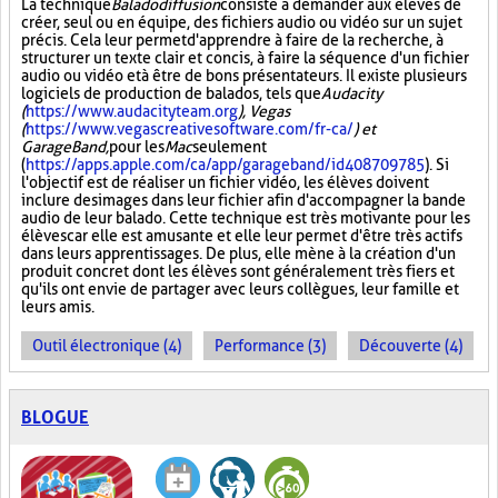
La technique
Baladodiffusion
consiste à demander aux élèves de
créer, seul ou en équipe, des fichiers audio ou vidéo sur un sujet
précis. Cela leur permet d'apprendre à faire de la recherche, à
structurer un texte clair et concis, à faire la séquence d'un fichier
audio ou vidéo et à être de bons présentateurs. Il existe plusieurs
logiciels de production de balados, tels que
Audacity
(
https://www.audacityteam.org
), Vegas
(
https://www.vegascreativesoftware.com/fr-ca/
) et
GarageBand,
pour les
Mac
seulement
(
https://apps.apple.com/ca/app/garageband/id408709785
). Si
l'objectif est de réaliser un fichier vidéo, les élèves doivent
inclure des images dans leur fichier afin d'accompagner la bande
audio de leur balado. Cette technique est très motivante pour les
élèves car elle est amusante et elle leur permet d'être très actifs
dans leurs apprentissages. De plus, elle mène à la création d'un
produit concret dont les élèves sont généralement très fiers et
qu'ils ont envie de partager avec leurs collègues, leur famille et
leurs amis.
Outil électronique (4)
Performance (3)
Découverte (4)
BLOGUE