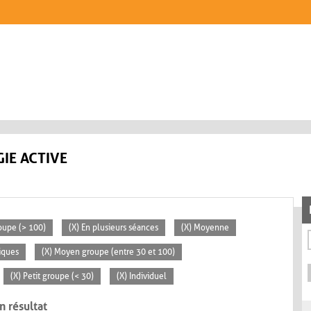
IE ACTIVE
oupe (> 100)
(X) En plusieurs séances
(X) Moyenne
iques
(X) Moyen groupe (entre 30 et 100)
(X) Petit groupe (< 30)
(X) Individuel
n résultat