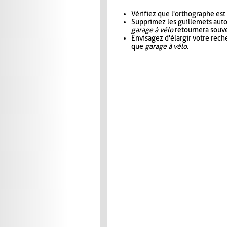
Vérifiez que l'orthographe est
Supprimez les guillemets aut
garage à vélo
retournera souve
Envisagez d'élargir votre rec
que
garage à vélo
.