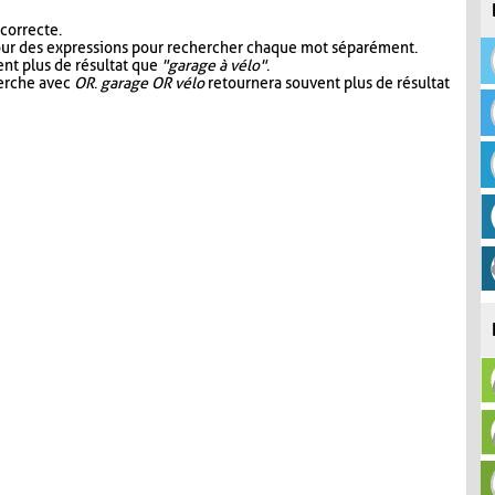
 correcte.
our des expressions pour rechercher chaque mot séparément.
nt plus de résultat que
"garage à vélo"
.
herche avec
OR
.
garage OR vélo
retournera souvent plus de résultat