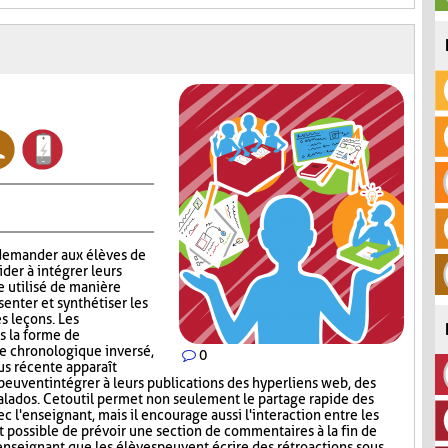
 demander aux élèves de
aider à intégrer leurs
e utilisé de manière
enter et synthétiser les
s leçons. Les
s la forme de
re chronologique inversé,
0
lus récente apparaît
peuvent intégrer à leurs publications des hyperliens web, des
lados. Cet outil permet non seulement le partage rapide des
c l'enseignant, mais il encourage aussi l'interaction entre les
st possible de prévoir une section de commentaires à la fin de
'enseignant que les élèves peuvent écrire des rétroactions sous