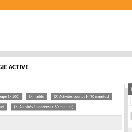
IE ACTIVE
oupe (> 100)
(X) Faible
(X) Activités courtes (< 30 minutes)
uel
(X) Activités élaborées (> 60 minutes)