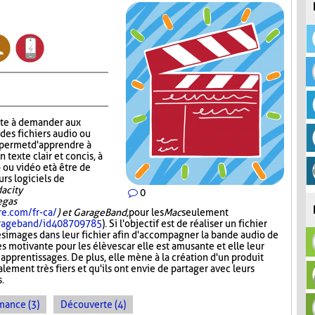
ste à demander aux
 des fichiers audio ou
r permet d'apprendre à
n texte clair et concis, à
 ou vidéo et à être de
urs logiciels de
acity
0
Vegas
re.com/fr-ca/
) et GarageBand,
pour les
Mac
seulement
garageband/id408709785
). Si l'objectif est de réaliser un fichier
es images dans leur fichier afin d'accompagner la bande audio de
ès motivante pour les élèves car elle est amusante et elle leur
 apprentissages. De plus, elle mène à la création d'un produit
lement très fiers et qu'ils ont envie de partager avec leurs
s.
mance (3)
Découverte (4)