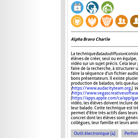
Alpha Bravo Charlie
La technique
Baladodiffusion
consi
élèves de créer, seul ou en équipe,
vidéo sur un sujet précis. Cela leu
faire de la recherche, à structurer u
faire la séquence d'un fichier audio
bons présentateurs. Il existe plusie
production de balados, tels que
Aud
(
https://www.audacityteam.org
), 
(
https://www.vegascreativesoftwa
(
https://apps.apple.com/ca/app/
vidéo, les élèves doivent inclure d
leur balado. Cette technique est tr
permet d'être très actifs dans leurs
concret dont les élèves sont généra
collègues, leur famille et leurs ami
Outil électronique (4)
Perfor