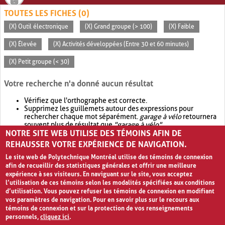
TOUTES LES FICHES (0)
(X) Outil électronique
(X) Grand groupe (> 100)
(X) Faible
(X) Élevée
(X) Activités développées (Entre 30 et 60 minutes)
(X) Petit groupe (< 30)
Votre recherche n'a donné aucun résultat
Vérifiez que l'orthographe est correcte.
Supprimez les guillemets autour des expressions pour
rechercher chaque mot séparément.
garage à vélo
retournera
souvent plus de résultat que
"garage à vélo"
.
NOTRE SITE WEB UTILISE DES TÉMOINS AFIN DE
Envisagez d'élargir votre recherche avec
OR
.
garage OR vélo
retournera souvent plus de résultat que
garage à vélo
.
REHAUSSER VOTRE EXPÉRIENCE DE NAVIGATION.
Le site web de Polytechnique Montréal utilise des témoins de connexion
afin de recueillir des statistiques générales et offrir une meilleure
expérience à ses visiteurs. En naviguant sur le site, vous acceptez
l’utilisation de ces témoins selon les modalités spécifiées aux conditions
d’utilisation. Vous pouvez refuser les témoins de connexion en modifiant
vos paramètres de navigation. Pour en savoir plus sur le recours aux
témoins de connexion et sur la protection de vos renseignements
personnels,
cliquez ici
.
Avis de confidentialité et conditions d’utilisation