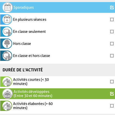
Sporadiques
En plusieurs séances
En classe seulement
Hors classe
En classe et hors classe
DURÉE DE L'ACTIVITÉ
Activités courtes (< 30
minutes)
Activités développées
(Entre 30 et 60 minutes)
Activités élaborées (> 60
minutes)