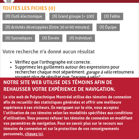
TOUTES LES FICHES (0)
(X) Outil électronique
(X) Grand groupe (> 100)
(X) Faible
(X) Activités développées (Entre 30 et 60 minutes)
(X) Équipe
(X) Sporadiques
(X) Élevée
(X) Individuel
Votre recherche n'a donné aucun résultat
Vérifiez que l'orthographe est correcte.
Supprimez les guillemets autour des expressions pour
rechercher chaque mot séparément.
garage à vélo
retournera
souvent plus de résultat que
"garage à vélo"
.
NOTRE SITE WEB UTILISE DES TÉMOINS AFIN DE
Envisagez d'élargir votre recherche avec
OR
.
garage OR vélo
retournera souvent plus de résultat que
garage à vélo
.
REHAUSSER VOTRE EXPÉRIENCE DE NAVIGATION.
Le site web de Polytechnique Montréal utilise des témoins de connexion
afin de recueillir des statistiques générales et offrir une meilleure
expérience à ses visiteurs. En naviguant sur le site, vous acceptez
l’utilisation de ces témoins selon les modalités spécifiées aux conditions
d’utilisation. Vous pouvez refuser les témoins de connexion en modifiant
vos paramètres de navigation. Pour en savoir plus sur le recours aux
témoins de connexion et sur la protection de vos renseignements
personnels,
cliquez ici
.
Avis de confidentialité et conditions d’utilisation