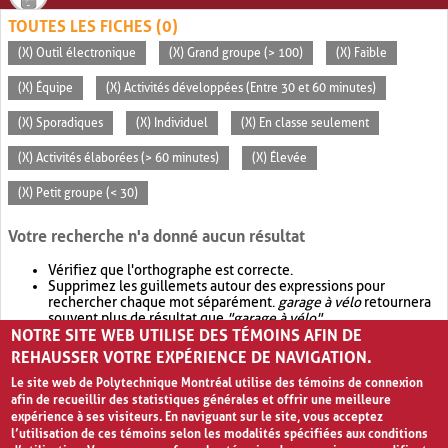
TOUTES LES FICHES (0)
(X) Outil électronique
(X) Grand groupe (> 100)
(X) Faible
(X) Équipe
(X) Activités développées (Entre 30 et 60 minutes)
(X) Sporadiques
(X) Individuel
(X) En classe seulement
(X) Activités élaborées (> 60 minutes)
(X) Élevée
(X) Petit groupe (< 30)
Votre recherche n'a donné aucun résultat
Vérifiez que l'orthographe est correcte.
Supprimez les guillemets autour des expressions pour
rechercher chaque mot séparément.
garage à vélo
retournera
souvent plus de résultat que
"garage à vélo"
.
NOTRE SITE WEB UTILISE DES TÉMOINS AFIN DE
Envisagez d'élargir votre recherche avec
OR
.
garage OR vélo
retournera souvent plus de résultat que
garage à vélo
.
REHAUSSER VOTRE EXPÉRIENCE DE NAVIGATION.
Le site web de Polytechnique Montréal utilise des témoins de connexion
afin de recueillir des statistiques générales et offrir une meilleure
expérience à ses visiteurs. En naviguant sur le site, vous acceptez
l’utilisation de ces témoins selon les modalités spécifiées aux conditions