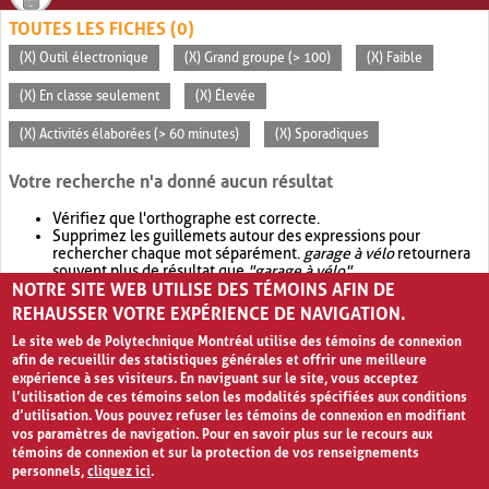
TOUTES LES FICHES (0)
(X) Outil électronique
(X) Grand groupe (> 100)
(X) Faible
(X) En classe seulement
(X) Élevée
(X) Activités élaborées (> 60 minutes)
(X) Sporadiques
Votre recherche n'a donné aucun résultat
Vérifiez que l'orthographe est correcte.
Supprimez les guillemets autour des expressions pour
rechercher chaque mot séparément.
garage à vélo
retournera
souvent plus de résultat que
"garage à vélo"
.
NOTRE SITE WEB UTILISE DES TÉMOINS AFIN DE
Envisagez d'élargir votre recherche avec
OR
.
garage OR vélo
retournera souvent plus de résultat que
garage à vélo
.
REHAUSSER VOTRE EXPÉRIENCE DE NAVIGATION.
Le site web de Polytechnique Montréal utilise des témoins de connexion
afin de recueillir des statistiques générales et offrir une meilleure
expérience à ses visiteurs. En naviguant sur le site, vous acceptez
l’utilisation de ces témoins selon les modalités spécifiées aux conditions
d’utilisation. Vous pouvez refuser les témoins de connexion en modifiant
vos paramètres de navigation. Pour en savoir plus sur le recours aux
témoins de connexion et sur la protection de vos renseignements
personnels,
cliquez ici
.
Avis de confidentialité et conditions d’utilisation