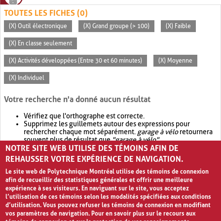
TOUTES LES FICHES (0)
(X) Outil électronique
(X) Grand groupe (> 100)
(X) Faible
(X) En classe seulement
(X) Activités développées (Entre 30 et 60 minutes)
(X) Moyenne
(X) Individuel
Votre recherche n'a donné aucun résultat
Vérifiez que l'orthographe est correcte.
Supprimez les guillemets autour des expressions pour
rechercher chaque mot séparément.
garage à vélo
retournera
souvent plus de résultat que
"garage à vélo"
.
NOTRE SITE WEB UTILISE DES TÉMOINS AFIN DE
Envisagez d'élargir votre recherche avec
OR
.
garage OR vélo
retournera souvent plus de résultat que
garage à vélo
.
REHAUSSER VOTRE EXPÉRIENCE DE NAVIGATION.
Le site web de Polytechnique Montréal utilise des témoins de connexion
afin de recueillir des statistiques générales et offrir une meilleure
expérience à ses visiteurs. En naviguant sur le site, vous acceptez
l’utilisation de ces témoins selon les modalités spécifiées aux conditions
d’utilisation. Vous pouvez refuser les témoins de connexion en modifiant
vos paramètres de navigation. Pour en savoir plus sur le recours aux