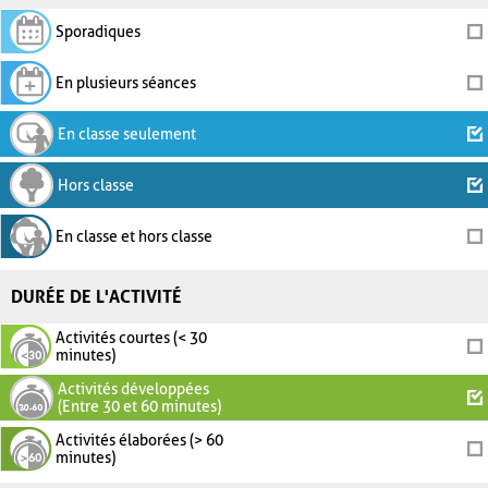
Sporadiques
En plusieurs séances
En classe seulement
Hors classe
En classe et hors classe
DURÉE DE L'ACTIVITÉ
Activités courtes (< 30
minutes)
Activités développées
(Entre 30 et 60 minutes)
Activités élaborées (> 60
minutes)