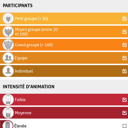
PARTICIPANTS
Petit groupe (< 30)
Moyen groupe (entre 30
et 100)
Grand groupe (> 100)
Équipe
Individuel
INTENSITÉ D'ANIMATION
Faible
Moyenne
Élevée