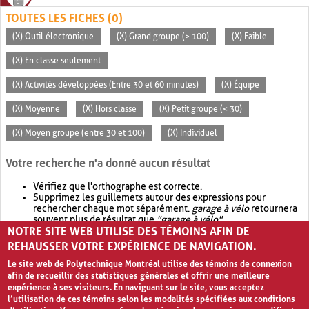
TOUTES LES FICHES (0)
(X) Outil électronique
(X) Grand groupe (> 100)
(X) Faible
(X) En classe seulement
(X) Activités développées (Entre 30 et 60 minutes)
(X) Équipe
(X) Moyenne
(X) Hors classe
(X) Petit groupe (< 30)
(X) Moyen groupe (entre 30 et 100)
(X) Individuel
Votre recherche n'a donné aucun résultat
Vérifiez que l'orthographe est correcte.
Supprimez les guillemets autour des expressions pour
rechercher chaque mot séparément.
garage à vélo
retournera
souvent plus de résultat que
"garage à vélo"
.
NOTRE SITE WEB UTILISE DES TÉMOINS AFIN DE
Envisagez d'élargir votre recherche avec
OR
.
garage OR vélo
retournera souvent plus de résultat que
garage à vélo
.
REHAUSSER VOTRE EXPÉRIENCE DE NAVIGATION.
Le site web de Polytechnique Montréal utilise des témoins de connexion
afin de recueillir des statistiques générales et offrir une meilleure
expérience à ses visiteurs. En naviguant sur le site, vous acceptez
l’utilisation de ces témoins selon les modalités spécifiées aux conditions