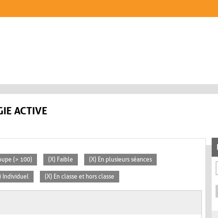
IE ACTIVE
oupe (> 100)
(X) Faible
(X) En plusieurs séances
) Individuel
(X) En classe et hors classe