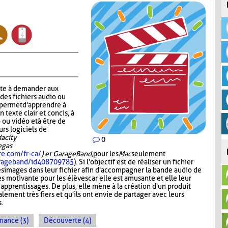
ste à demander aux
 des fichiers audio ou
r permet d'apprendre à
n texte clair et concis, à
 ou vidéo et à être de
urs logiciels de
acity
0
Vegas
re.com/fr-ca/
) et GarageBand,
pour les
Mac
seulement
garageband/id408709785
). Si l'objectif est de réaliser un fichier
es images dans leur fichier afin d'accompagner la bande audio de
ès motivante pour les élèves car elle est amusante et elle leur
 apprentissages. De plus, elle mène à la création d'un produit
lement très fiers et qu'ils ont envie de partager avec leurs
s.
mance (3)
Découverte (4)