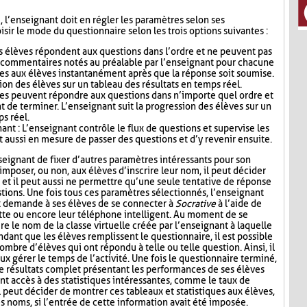
i, l’enseignant doit en régler les paramètres selon ses
sir le mode du questionnaire selon les trois options suivantes :
s élèves répondent aux questions dans l’ordre et ne peuvent pas
s commentaires notés au préalable par l’enseignant pour chacune
es aux élèves instantanément après que la réponse soit soumise.
ion des élèves sur un tableau des résultats en temps réel.
ves peuvent répondre aux questions dans n’importe quel ordre et
t de terminer. L’enseignant suit la progression des élèves sur un
ps réel.
nt : L’enseignant contrôle le flux de questions et supervise les
t aussi en mesure de passer des questions et d’y revenir ensuite.
seignant de fixer d’autres paramètres intéressants pour son
mposer, ou non, aux élèves d’inscrire leur nom, il peut décider
n, et il peut aussi ne permettre qu’une seule tentative de réponse
tions. Une fois tous ces paramètres sélectionnés, l’enseignant
t demande à ses élèves de se connecter à
Socrative
à l’aide de
lette ou encore leur téléphone intelligent. Au moment de se
re le nom de la classe virtuelle créée par l’enseignant à laquelle
ndant que les élèves remplissent le questionnaire, il est possible
ombre d’élèves qui ont répondu à telle ou telle question. Ainsi, il
ux gérer le temps de l’activité. Une fois le questionnaire terminé,
de résultats complet présentant les performances de ses élèves
nt accès à des statistiques intéressantes, comme le taux de
l peut décider de montrer ces tableaux et statistiques aux élèves,
s noms, si l’entrée de cette information avait été imposée.