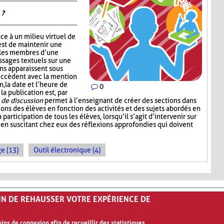
 ?
ce à un milieu virtuel de
est de maintenir une
 les membres d’une
ssages textuels sur une
ons apparaissent sous
succèdent avec la mention
, la date et l’heure de
0
 la publication est, par
de discussion
permet à l’enseignant de créer des sections dans
sions des élèves en fonction des activités et des sujets abordés en
a participation de tous les élèves, lorsqu’il s’agit d’intervenir sur
 en suscitant chez eux des réflexions approfondies qui doivent
e (13)
Outil électronique (4)
FIN DE REHAUSSER VOTRE EXPÉRIENCE DE
ns de connexion afin de recueillir des statistiques