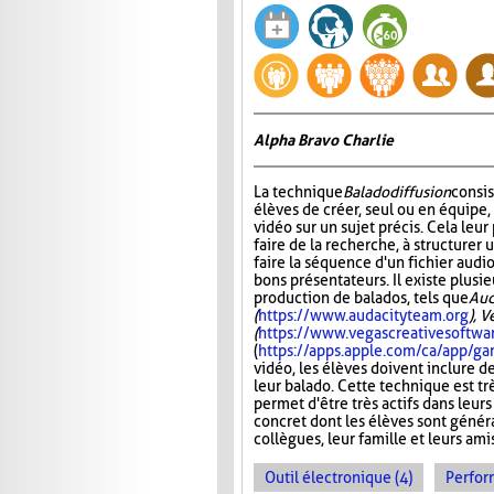
Alpha Bravo Charlie
La technique
Baladodiffusion
consi
élèves de créer, seul ou en équipe,
vidéo sur un sujet précis. Cela leu
faire de la recherche, à structurer u
faire la séquence d'un fichier audio
bons présentateurs. Il existe plusie
production de balados, tels que
Aud
(
https://www.audacityteam.org
), 
(
https://www.vegascreativesoftwa
(
https://apps.apple.com/ca/app/
vidéo, les élèves doivent inclure d
leur balado. Cette technique est tr
permet d'être très actifs dans leurs
concret dont les élèves sont généra
collègues, leur famille et leurs ami
Outil électronique (4)
Perfor