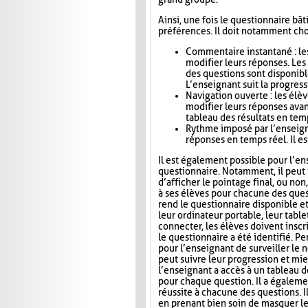
Ainsi, une fois le questionnaire bât
préférences. Il doit notamment choi
Commentaire instantané : le
modifier leurs réponses. Le
des questions sont disponibl
L’enseignant suit la progress
Navigation ouverte : les élè
modifier leurs réponses avan
tableau des résultats en tem
Rythme imposé par l’enseigna
réponses en temps réel. Il es
Il est également possible pour l’en
questionnaire. Notamment, il peut i
d’afficher le pointage final, ou no
à ses élèves pour chacune des ques
rend le questionnaire disponible e
leur ordinateur portable, leur tab
connecter, les élèves doivent inscri
le questionnaire a été identifié. Pe
pour l’enseignant de surveiller le n
peut suivre leur progression et mie
l’enseignant a accès à un tableau 
pour chaque question. Il a égaleme
réussite à chacune des questions. I
en prenant bien soin de masquer le