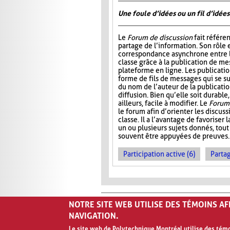
Une foule d’idées ou un fil d’idées
Le
Forum de discussion
fait référen
partage de l’information. Son rôle 
correspondance asynchrone entre
classe grâce à la publication de me
plateforme en ligne. Les publicati
forme de fils de messages qui se 
du nom de l’auteur de la publication
diffusion. Bien qu’elle soit durable,
ailleurs, facile à modifier. Le
Forum 
le forum afin d’orienter les discus
classe. Il a l’avantage de favoriser l
un ou plusieurs sujets donnés, tout
souvent être appuyées de preuves.
Participation active (6)
Partag
NOTRE SITE WEB UTILISE DES TÉMOINS A
NAVIGATION.
Le site web de Polytechnique Montréal utilise des témoi