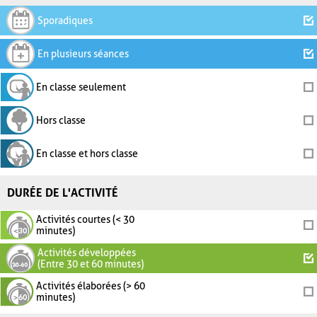
Sporadiques
En plusieurs séances
En classe seulement
Hors classe
En classe et hors classe
DURÉE DE L'ACTIVITÉ
Activités courtes (< 30
minutes)
Activités développées
(Entre 30 et 60 minutes)
Activités élaborées (> 60
minutes)