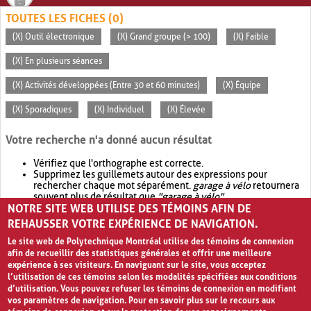
TOUTES LES FICHES (0)
(X) Outil électronique
(X) Grand groupe (> 100)
(X) Faible
(X) En plusieurs séances
(X) Activités développées (Entre 30 et 60 minutes)
(X) Équipe
(X) Sporadiques
(X) Individuel
(X) Élevée
Votre recherche n'a donné aucun résultat
Vérifiez que l'orthographe est correcte.
Supprimez les guillemets autour des expressions pour
rechercher chaque mot séparément.
garage à vélo
retournera
souvent plus de résultat que
"garage à vélo"
.
NOTRE SITE WEB UTILISE DES TÉMOINS AFIN DE
Envisagez d'élargir votre recherche avec
OR
.
garage OR vélo
retournera souvent plus de résultat que
garage à vélo
.
REHAUSSER VOTRE EXPÉRIENCE DE NAVIGATION.
Le site web de Polytechnique Montréal utilise des témoins de connexion
afin de recueillir des statistiques générales et offrir une meilleure
expérience à ses visiteurs. En naviguant sur le site, vous acceptez
l’utilisation de ces témoins selon les modalités spécifiées aux conditions
d’utilisation. Vous pouvez refuser les témoins de connexion en modifiant
vos paramètres de navigation. Pour en savoir plus sur le recours aux