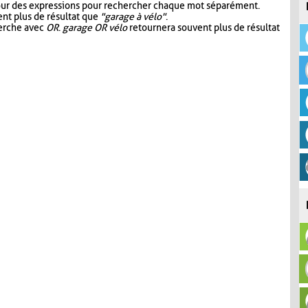
our des expressions pour rechercher chaque mot séparément.
nt plus de résultat que
"garage à vélo"
.
herche avec
OR
.
garage OR vélo
retournera souvent plus de résultat