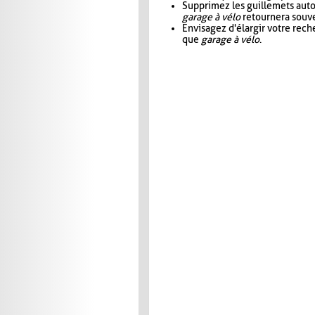
Supprimez les guillemets aut
garage à vélo
retournera souve
Envisagez d'élargir votre rec
que
garage à vélo
.