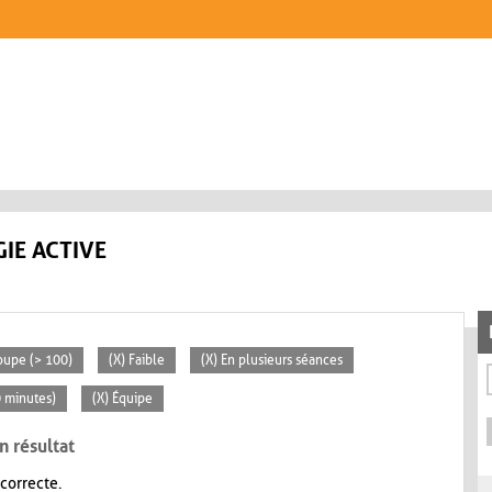
IE ACTIVE
oupe (> 100)
(X) Faible
(X) En plusieurs séances
0 minutes)
(X) Équipe
n résultat
 correcte.