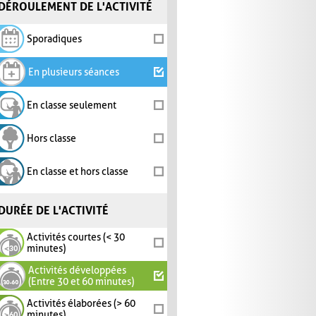
DÉROULEMENT DE L'ACTIVITÉ
Sporadiques
En plusieurs séances
En classe seulement
Hors classe
En classe et hors classe
DURÉE DE L'ACTIVITÉ
Activités courtes (< 30
minutes)
Activités développées
(Entre 30 et 60 minutes)
Activités élaborées (> 60
minutes)